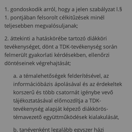
1. gondoskodik arról, hogy a jelen szabályzat l.§
1. pontjában felsorolt célkitűzések minél
teljesebben megvalósuljanak;
2. áttekinti a hatáskörébe tartozó diákköri
tevékenységet, dönt a TDK-tevékenység során
felmerült gyakorlati kérdésekben, ellenőrzi
döntéseinek végrehajtását;
a. a témalehetőségek felderítésével, az
információbázis ápolásával és az érdekeltek
korszerű és több csatornát igénybe vevő
tájékoztatásával előmozdítja a TDK-
tevékenység alapját képező diákkörös-
témavezető együttműködések kialakulását,
b. tanévenként legalább egyszer házi