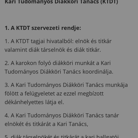
Kari Tudományos Diákköri Tanács (KTDT)
1. A KTDT szervezeti rendje:
1. A KTDT tagjai hivatalból: elnök és titkár
valamint diák társelnök és diák titkár.
2. A karokon folyó diákköri munkát a Kari
Tudományos Diákköri Tanács koordinálja.
3. A Kari Tudományos Diákköri Tanács munkája
fölött a felügyeletet az ezzel megbízott
dékánhelyettes látja el.
4. A Kari Tudományos Diákköri Tanács tanár
elnökét és titkárát a Kari Tanács,
5. diák társelnökét és titkárát a kari hallgatói