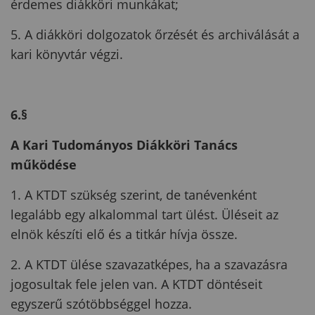
érdemes diákköri munkákat;
5. A diákköri dolgozatok őrzését és archiválását a
kari könyvtár végzi.
6.§
A Kari Tudományos Diákköri Tanács
működése
1. A KTDT szükség szerint, de tanévenként
legalább egy alkalommal tart ülést. Üléseit az
elnök készíti elő és a titkár hívja össze.
2. A KTDT ülése szavazatképes, ha a szavazásra
jogosultak fele jelen van. A KTDT döntéseit
egyszerű szótöbbséggel hozza.