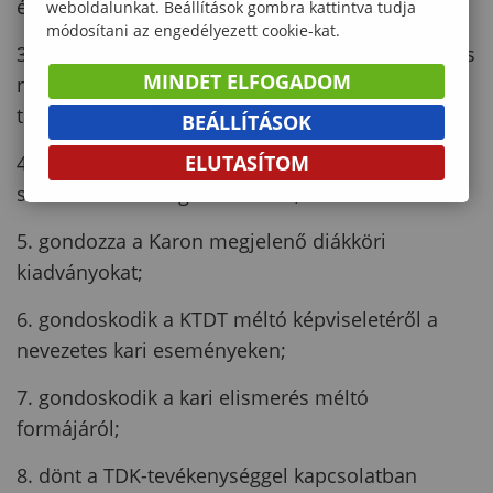
érdekében;
weboldalunkat. Beállítások gombra kattintva tudja
módosítani az engedélyezett cookie-kat.
3. segíti a KTDT egyetemen belüli, egyetemközi és
MINDET ELFOGADOM
nemzetközi kapcsolatainak kialakítását és
tartalmas megőrzését;
BEÁLLÍTÁSOK
4. támogatja a Karon tartandó OTDK-
ELUTASÍTOM
szekcióülések megszervezését;
5. gondozza a Karon megjelenő diákköri
kiadványokat;
6. gondoskodik a KTDT méltó képviseletéről a
nevezetes kari eseményeken;
7. gondoskodik a kari elismerés méltó
formájáról;
8. dönt a TDK-tevékenységgel kapcsolatban