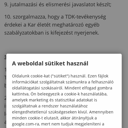
9. jutalmazási és elismerési javaslatot készít;
10. szorgalmazza, hogy a TDK-tevékenység
érdekei a Kar életét meghatározó egyéb
szabályzatokban is kifejezést nyerjenek.
3. A KTDT speciális feladatai:
A weboldal sütiket használ
1. megszervezi a KTDT képviseletét az Országos
Oldalunk cookie-kat ("sütiket") használ. Ezen fájlok
Tudományos Diákköri Tanács (OTDT) szakmai
információkat szolgáltatnak számunkra a felhasználó
bizottságaiban;
oldallátogatási szokásairól. Mindent elfogad gombra
kattintva, Ön beleegyezik a cookie-k használatába,
2. kapcsolatot tart a többi felsőoktatási
amelyek marketing és statisztikai adatokat is
intézmény diákköri szervezeteivel az OTDK-k
szolgáltatnak a rendszer használatához
elengedhetetlenül szükségeseken kívül. Amennyiben
lebonyolítása és a hallgatói életmű díjazására
minden cookie-t elutasít, akkor átirányítjuk a
alapított Pro Scientia Aranyérem odaítélése
google.com-ra, mert nem tudjuk megjeleníteni a