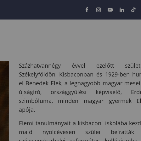
Százhatvannégy évvel ezelőtt születe
Székelyföldön, Kisbaconban és 1929-ben hu
el Benedek Elek, a legnagyobb magyar meseí
újságíró, országgyűlési képviselő, Erd
szimbóluma, minden magyar gyermek El
apója.
Elemi tanulmányait a kisbaconi iskolába kezd
majd nyolcévesen szülei beíratták
székelyudvarhelyi református kollégiumba