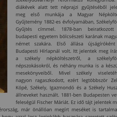
diákévek alatt tett néprajzi gyűjtéséből jel
meg első munkája a Magyar Népkölté
Gyűjtemény 1882-es évfolyamában, Székelyfö
Gyűjtés címmel. 1878-ban beiratkozott
budapesti egyetem bölcsészeti karának magy
német szakára. Első állása újságírókén
Budapesti Hírlapnál volt. Itt jelentek meg írá
a székely népköltészetről, a székelyfö
népszokásokról, és néhány munka is a kész
mesekönyveiből. Mivel székely viseleté
nagyon ragaszkodott, ezért legtöbbször Ze
Kópé, Székely, Igazmondó és a Székely Hus
állneveket használt. 1881-ben Budapesten ve
feleségül Fischer Máriát. Ez idő tájt jelentek 
rország, már önállóan megírt meséket is tartalm
 hogy azzal lesz leginkább hasznára szeretett szék