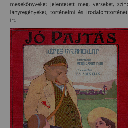
mesekönyveket jelentetett meg, verseket, szín
lányregényeket, történelmi és irodalomtörténe
írt.