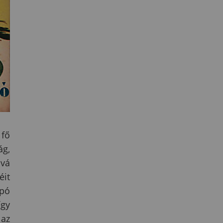
 fő
ág,
óvá
éit
Apó
így
az