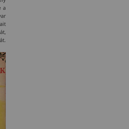
e a
yar
ait
át,
át.