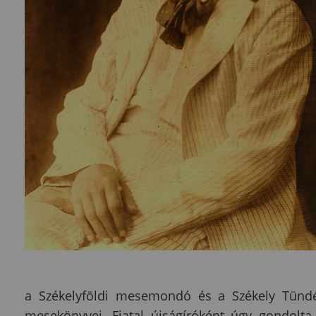
a Székelyföldi mesemondó és a Székely Tündé
mesekönyvei. Fiatal újságíróként úgy gondolta,