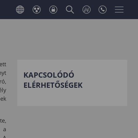
tt
nyt
KAPCSOLÓDÓ
ró,
ELÉRHETŐSÉGEK
ély
ek
te,
 a
. A