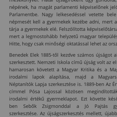
népének, ha magát parlamenti képviselőnek jelö
Parlamentbe. Nagy lelkesedéssel vetette bel
népmesét kell a gyermekek kezébe adni, mert a
tárja a gyermekek elé. Felszólította képviselőtá
mert a legmostohább helyzetű magyar települések
Hitte, hogy csak minőségi oktatással lehet az or
Benedek Elek 1885-től kezdve számos újságot al
szerkesztett. Nemzeti Iskola című újság volt az e
hamarosan követett a Magyar Kritika és a Mag
irodalmi lapok alapítása, majd a Magyar
Néptanítók Lapja szerkesztése is. 1889-ben Az 
címmel Pósa Lajossal közösen megindítottá
irodalmi értékű gyermeklapot. Ezt követte ké
ben Sebők Zsigmonddal a Jó Pajtás gy
szerkesztése. Az újságszerkesztés mellett, újab