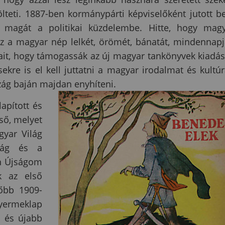
lteti. 1887-ben kormánypárti képviselőként jutott b
e magát a politikai küzdelembe. Hitte, hogy mag
z a magyar nép lelkét, örömét, bánatát, mindennapj
rsait, hogy támogassák az új magyar tankönyvek kiadás
re is el kell juttatni a magyar irodalmat és kultúr
szág baján majdan enyhíteni.
apított és
lső, melyet
yar Világ
ság és a
Én Újságom
k az első
sőbb 1909-
ermeklap
b és újabb