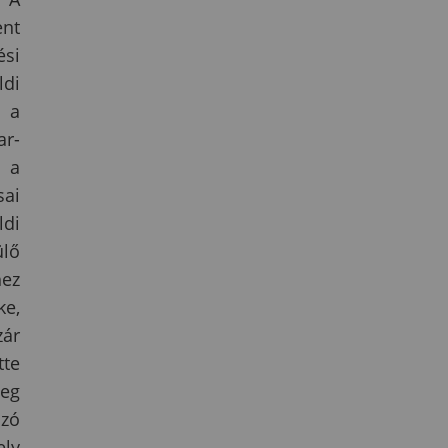
ent
si
ldi
 a
ar-
t a
sai
ldi
ülő
hez
ke,
zár
tte
meg
azó
ely