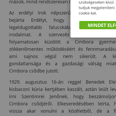
mások, mind rendszeresen írtak a Cimborában.
szükségeseken kívül.
tudjuk megjeleníteni
Az erdélyi írok népszerűsítésére keresztül-k
cookie-kat.
bejárta Erdélyt, hogy írótársaival együ
MINDET EL
legeldugottabb falucskába is eljuttassá
irodalmat. A szervezés és utazás mell
folyamatosan küzdött a Cimbora gyerme
zökkenőmentes működéséért és fennmaradásá
ami sajnos végül nem sikerült. A ki
gondatlansága és a gazdasági válság mia
Cimbora csődbe jutott.
1929. augusztus 16-án reggel Benedek El
kisbaconi kúria kertjében kaszált, aztán leült le
írni Szentimrei Jenőnek, hogy beszámolj
Cimbora csődjéről. Elkeseredésében leírta, 
vissza akar vonulni a közéletből, de a fi