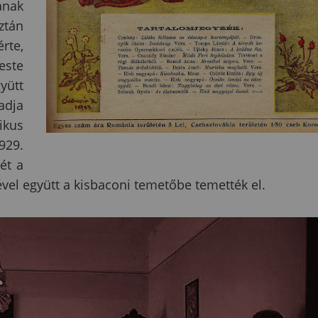
anak
ztán
rte,
este
yütt
adja
gikus
929.
ét a
ével együtt a kisbaconi temetőbe temették el.