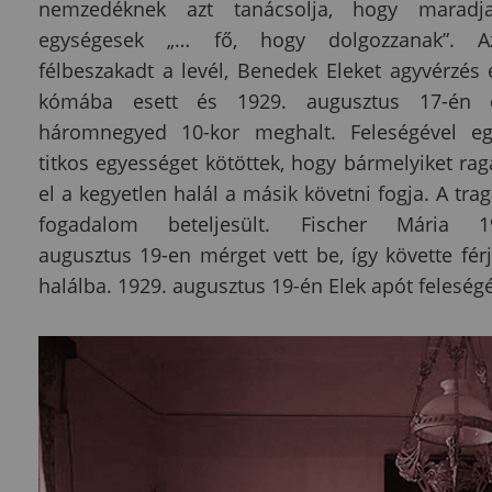
nemzedéknek azt tanácsolja, hogy maradj
egységesek „… fő, hogy dolgozzanak”. A
félbeszakadt a levél, Benedek Eleket agyvérzés é
kómába esett és 1929. augusztus 17-én 
háromnegyed 10-kor meghalt. Feleségével eg
titkos egyességet kötöttek, hogy bármelyiket rag
el a kegyetlen halál a másik követni fogja. A tra
fogadalom beteljesült. Fischer Mária 1
augusztus 19-en mérget vett be, így követte férj
halálba. 1929. augusztus 19-én Elek apót feleség