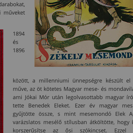
darabokat,
ti műveket
1894
és
1896
között, a millenniumi ünnepségre készült el
műve, az öt kötetes Magyar mese- és mondavil
ami Jókai Mór után legolvasottabb magyar ír
tette Benedek Eleket. Ezer év magyar mes
gyűjtötte össze, s mint mesemondó Elek 
varázslatos mesélő stílusban átköltötte, hogy 
korszerűsítse az ősi szókincset. Ezzel 