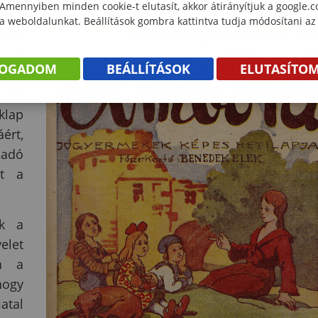
 Amennyiben minden cookie-t elutasít, akkor átirányítjuk a google.
 a weboldalunkat. Beállítások gombra kattintva tudja módosítani az
asul
tt a
FOGADOM
BEÁLLÍTÁSOK
ELUTASÍTO
k az
ett
klap
ért,
adó
tt a
ek a
velet
on a
hogy
atal