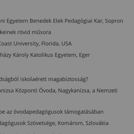
roni Egyetem Benedek Elek Pedagógiai Kar, Sopron
keinek rövid műsora
Coast University, Florida, USA
rházy Károly Katolikus Egyetem, Eger
adságból iskolaérett magabiztosság?
nizsa Központi Óvoda, Nagykanizsa, a Nemzeti
repe az óvodapedagógusok támogatásában
Pedagógusok Szövetsége, Komárom, Szlovákia