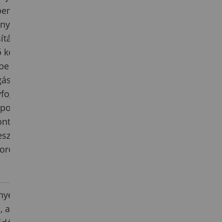
bemutatni a
ny- és
ításának
ő korosztályok
be vevő,
áselsajátítás
yfoglalkozás
oportokban
ntok alapján
sztési
sorokat
nyelve egy
, amely a