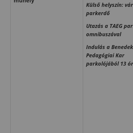
műhely
Külső helyszín: vá
parkerdő
Utazás a TAEG par
omnibuszával
Indulás a Benedek
Pedagógiai Kar
parkolójából 13 ó