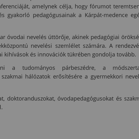
nferenciáját, amelynek célja, hogy fórumot teremtse
k és gyakorló pedagógusainak a Kárpát-medence eg
ar óvodai nevelés úttörője, akinek pedagógiai öröks
ekközpontú nevelési szemlélet számára. A rendezv
ai kihívások és innovációk tükrében gondolja tovább.
ítani a tudományos párbeszédre, a módszerta
i szakmai hálózatok erősítésére a gyermekkori neve
ókat, doktoranduszokat, óvodapedagógusokat és szak
.