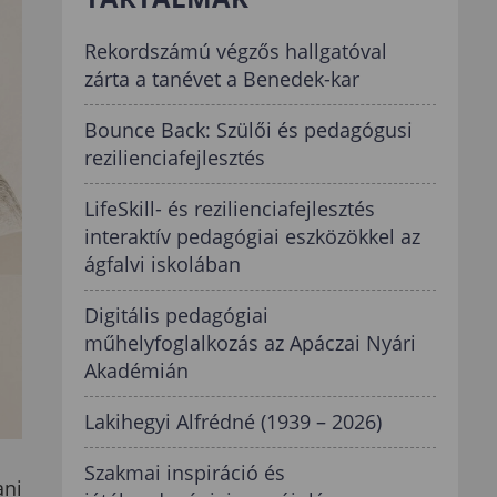
Rekordszámú végzős hallgatóval
zárta a tanévet a Benedek-kar
Bounce Back: Szülői és pedagógusi
rezilienciafejlesztés
LifeSkill- és rezilienciafejlesztés
interaktív pedagógiai eszközökkel az
ágfalvi iskolában
Digitális pedagógiai
műhelyfoglalkozás az Apáczai Nyári
Akadémián
Lakihegyi Alfrédné (1939 – 2026)
Szakmai inspiráció és
ani