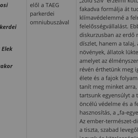
„zöld szív” érzelmi kö
rosi
elől a TAEG
fakadva formálja át tu
parkerdei
klímavédelemmé a feln
omniubuszával
felelősségvállalást. E
kerdei
diskurzusban az erdő
díszlet, hanem a talaj
 Elek
növények, állatok lükt
amelyet az élménysze
rakor
révén érthetünk meg ig
élete és a fajok folya
tanít meg minket arra
tartsunk egyensúlyt a 
öncélú védelme és a f
hasznosítás, a „fa-egye
Az ember-természet-di
a tiszta, szabad leveg