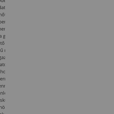
tődéséből
datos és aktív
őttkori
bben a
 nem csupán
, a gombák és a
ető közössége,
rű megismerés
azán. A fák
matos változása
, hogyan
természet
enntartható
nleg” között.
skurzus célja
őhöz való