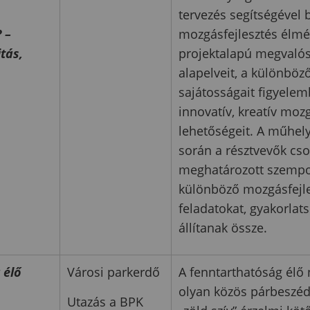
tervezés segítségével 
 –
mozgásfejlesztés élmé
tás,
projektalapú megvalós
alapelveit, a különböz
sajátosságait figyelem
innovatív, kreatív mozg
lehetőségeit. A műhel
során a résztvevők cs
meghatározott szempo
különböző mozgásfejle
feladatokat, gyakorlat
állítanak össze.
 élő
Városi parkerdő
A fenntarthatóság élő 
olyan közös párbeszéd
Utazás a BPK