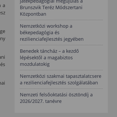
játékpedagógiai megújulás a
n a
Brunszvik Teréz Módszertani
ész
Központban
Nemzetközi workshop a
ége
békepedagógia és
ény
rezilienciafejlesztés jegyében
Benedek táncház – a kezdő
ni
lépésektől a magabiztos
mozdulatokig
lés
Nemzetközi szakmai tapasztalatcsere
a rezilienciafejlesztés szolgálatában
mai
Nemzeti felsőoktatási ösztöndíj a
2026/2027. tanévre