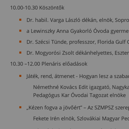
10.00-10.30 Köszöntők
Dr. habil. Varga László dékán, elnök, Sop
a Lewinszky Anna Gyakorló Óvoda gyerme
Dr. Szécsi Tünde, professzor, Florida Gulf 
Dr. Mogyorósi Zsolt dékánhelyettes, Eszte
10.30 –12.00 Plenáris előadások
Játék, rend, átmenet - Hogyan lesz a szab
Némethné Kovács Edit igazgató, Nagyka
Pedagógus Kar Óvodai Tagozat elnöke
„Kézen fogva a jövőért” – Az SZMPSZ sze
Fekete Irén elnök, Szlovákiai Magyar 