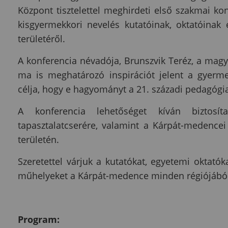
Központ tisztelettel meghirdeti első szakmai ko
kisgyermekkori nevelés kutatóinak, oktatóina
területéről.
A konferencia névadója, Brunszvik Teréz, a magy
ma is meghatározó inspirációt jelent a gyerm
célja, hogy e hagyományt a 21. századi pedagógi
A konferencia lehetőséget kíván biztos
tapasztalatcserére, valamint a Kárpát-medence
területén.
Szeretettel várjuk a kutatókat, egyetemi oktat
műhelyeket a Kárpát-medence minden régiójából
Program: