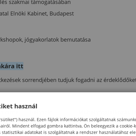
velés szakmai támogatásában
vatal Elnöki Kabinet, Budapest
orkshopok, jógyakorlatok bemutatása
kára itt
ntkezések sorrendjében tudjuk fogadni az érdeklődőket
iket használ
ás címe
Helyszín
Műhelyfoglalkozás le
"sütiket") használ. Ezen fájlok információkat szolgáltatnak számunk
sairól. Mindent elfogad gombra kattintva, Ön beleegyezik a cookie-
s! –
BPK
Egy inspiráló délután, 
statisztikai adatokat is szolgáltatnak a rendszer használatához el