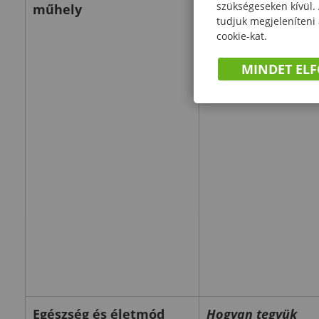
szükségeseken kívül.
műhely
LEGO® határtalan
tudjuk megjeleníteni
cookie-kat.
MINDET EL
Egészség és életmód
Hogyan tegyük