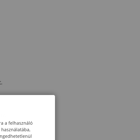
.
írása
ra a felhasználó
k használatába,
ahol a játék és
engedhetetlenül