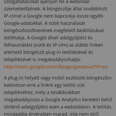
szolgáltatásokat ajánljon fel a weboldal
üzemeltetőjének. A böngészője által továbbított
IP-címet a Google nem kapcsolja össze egyéb
Google-adatokkal. A sütik használatát
böngészőszoftverének megfelelő beállításával
letilthatja. A Google általi adatgyűjtést és
felhasználást (sütik és IP-cím) az alábbi linken
elérhető böngésző plug-in letöltésével és
telepítésével is megakadályozhatja:
http://tools.google.com/dlpage/gaoptout?hl=en
A plug-in helyett vagy mobil eszközök böngészőin
kattintson erre a linkre egy letiltó süti
telepítéséhez, mely a továbbiakban
megakadályozza a Google Analytics keretein belül
történő adatgyűjtést ezen a weboldalon. A letiltás
mindaddig érvényben marad, míg nem törli