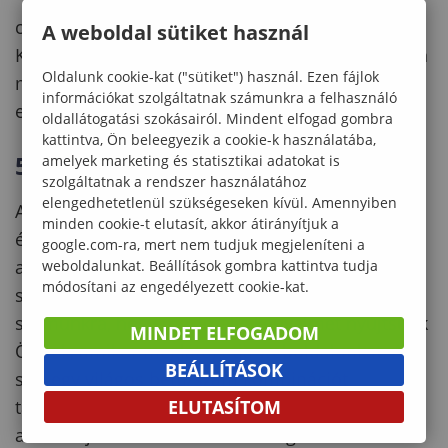
c. Böngészőben: Beállítások / Adatvédelem /
A weboldal sütiket használ
Követések tiltása - ez minden böngésző esetében
Oldalunk cookie-kat ("sütiket") használ. Ezen fájlok
másképp található, de kulcsszavak használatával
információkat szolgáltatnak számunkra a felhasználó
egyszerűen megtalálhatók a beállítások.
oldallátogatási szokásairól. Mindent elfogad gombra
kattintva, Ön beleegyezik a cookie-k használatába,
5. Böngészőben tiltható Cookie-k
amelyek marketing és statisztikai adatokat is
szolgáltatnak a rendszer használatához
elengedhetetlenül szükségeseken kívül. Amennyiben
A szolgáltató a testre szabott kiszolgálás
minden cookie-t elutasít, akkor átirányítjuk a
érdekében a felhasználó számítógépén kis
google.com-ra, mert nem tudjuk megjeleníteni a
adatcsomagot, ún. sütit (cookie-t) helyez el. A
weboldalunkat. Beállítások gombra kattintva tudja
módosítani az engedélyezett cookie-kat.
sütik olyan szövegfájlok, amelyek lehetővé teszik
számunkra, hogy maximális kényelmet nyújtsunk
MINDET ELFOGADOM
Önnek, amikor meglátogatja weboldalunkat. A
BEÁLLÍTÁSOK
süti egy világos betű/szám kombinációt
ELUTASÍTOM
tartalmaz, amely az Ön által használt böngészőt
azonosítja. Ezek a sütik csak ideiglenesen