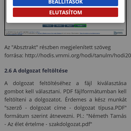
BEÁLLÍTÁSOK
ELUTASÍTOM
Az "Absztrakt" részben megjelenített szöveg
forrása: http://hodis.vmmi.org/hodi/tanulm/hodi2
2.6 A dolgozat feltöltése
A dolgozat feltöltéséhez a fájl kiválasztása
gombot kell választani. PDF fájlformátumban kell
feltölteni a dolgozatot. Érdemes a kész munkát
"szerző - dolgozat címe - dolgozat típusa.PDF"
formátum szerint átnevezni. Pl.: "Németh Tamás
- Az élet értelme - szakdolgozat.pdf"