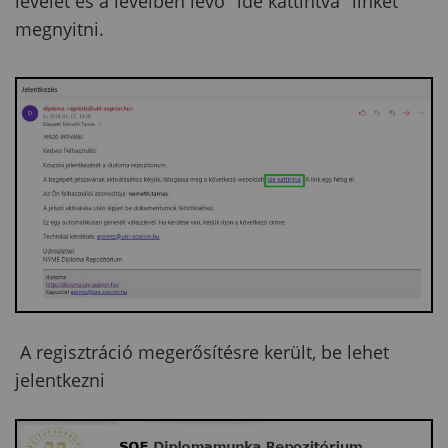
levelet és a levélben lévő "ide kattintva" linket
megnyitni.
A regisztráció megerősítésre került, be lehet
jelentkezni