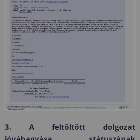
3. A feltöltött dolgozat
jóváhagyása státuszának