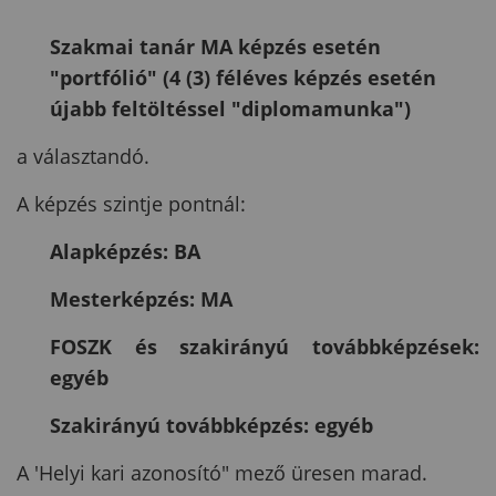
Szakmai tanár MA képzés esetén
"portfólió" (4 (3) féléves képzés esetén
újabb feltöltéssel "diplomamunka")
a választandó.
A képzés szintje pontnál:
Alapképzés: BA
Mesterképzés: MA
FOSZK és szakirányú továbbképzések:
egyéb
Szakirányú továbbképzés: egyéb
A 'Helyi kari azonosító" mező üresen marad.