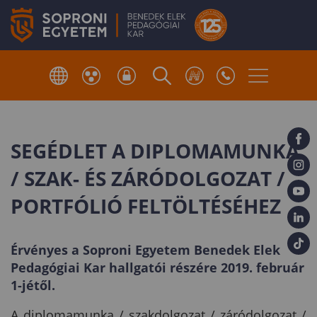
SEGÉDLET A DIPLOMAMUNKA
/ SZAK- ÉS ZÁRÓDOLGOZAT /
PORTFÓLIÓ FELTÖLTÉSÉHEZ
Érvényes a Soproni Egyetem Benedek Elek
Pedagógiai Kar hallgatói részére 2019. február
1-jétől.
A diplomamunka / szakdolgozat / záródolgozat /