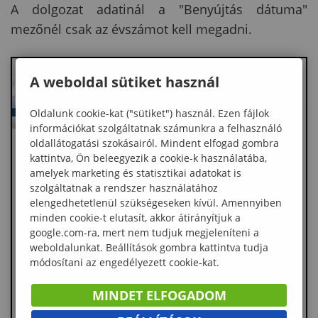
A dolgozat adatinál a "Benyújtás dátuma"
mezőnél csak az évszámot kell megadni.
A weboldal sütiket használ
Oldalunk cookie-kat ("sütiket") használ. Ezen fájlok
információkat szolgáltatnak számunkra a felhasználó
oldallátogatási szokásairól. Mindent elfogad gombra
kattintva, Ön beleegyezik a cookie-k használatába,
amelyek marketing és statisztikai adatokat is
szolgáltatnak a rendszer használatához
elengedhetetlenül szükségeseken kívül. Amennyiben
minden cookie-t elutasít, akkor átirányítjuk a
google.com-ra, mert nem tudjuk megjeleníteni a
weboldalunkat. Beállítások gombra kattintva tudja
módosítani az engedélyezett cookie-kat.
MINDET ELFOGADOM