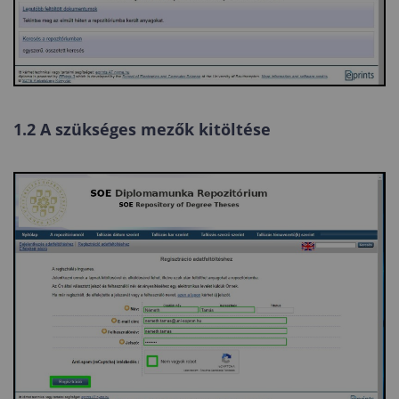
1.2 A szükséges mezők kitöltése