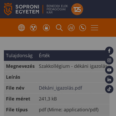
Tulajdonság
Érték
Megnevezés
Szakkollégium - dékáni igazolás
Leírás
File név
Dékáni_igazolás.pdf
File méret
241,3 kB
File típus
pdf (Mime: application/pdf)