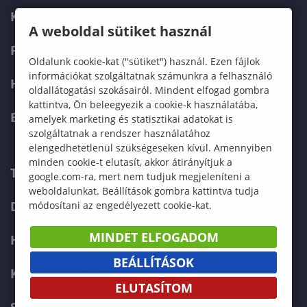
KÉPZÉSEK
A weboldal sütiket használ
FELVÉTELIZŐKNEK
Oldalunk cookie-kat ("sütiket") használ. Ezen fájlok
információkat szolgáltatnak számunkra a felhasználó
HALLGATÓKNAK
oldallátogatási szokásairól. Mindent elfogad gombra
kattintva, Ön beleegyezik a cookie-k használatába,
ERASMUS+
amelyek marketing és statisztikai adatokat is
szolgáltatnak a rendszer használatához
elengedhetetlenül szükségeseken kívül. Amennyiben
minden cookie-t elutasít, akkor átirányítjuk a
TELEFONKÖNYV
google.com-ra, mert nem tudjuk megjeleníteni a
weboldalunkat. Beállítások gombra kattintva tudja
DOKUMENTUMOK
módosítani az engedélyezett cookie-kat.
MINDET ELFOGADOM
HÍREK
BEÁLLÍTÁSOK
KAPCSOLAT
ELUTASÍTOM