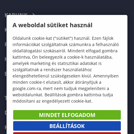
KARUNK
A weboldal sütiket használ
KÉPZÉSEK
Oldalunk cookie-kat ("sütiket") használ. Ezen fájlok
FELVÉTELIZŐKNEK
információkat szolgáltatnak számunkra a felhasználó
oldallátogatási szokásairól. Mindent elfogad gombra
kattintva, Ön beleegyezik a cookie-k használatába,
HALLGATÓKNAK
amelyek marketing és statisztikai adatokat is
szolgáltatnak a rendszer használatához
ERASMUS+
elengedhetetlenül szükségeseken kívül. Amennyiben
minden cookie-t elutasít, akkor átirányítjuk a
google.com-ra, mert nem tudjuk megjeleníteni a
weboldalunkat. Beállítások gombra kattintva tudja
TELEFONKÖNYV
módosítani az engedélyezett cookie-kat.
DOKUMENTUMOK
MINDET ELFOGADOM
BEÁLLÍTÁSOK
HÍREK