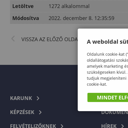
Letöltve
1272 alkalommal
Módosítva
2022. december 8. 12:35:59
A weboldal süt
Oldalunk cookie-kat (
oldallátogatási szoká
amelyek marketing és 
szükségeseken kívül.
tudjuk megjeleníteni
cookie-kat.
MINDET EL
KARUNK
TELEFON
KÉPZÉSEK
DOKUMEN
FELVÉTELIZŐKNEK
HÍREK