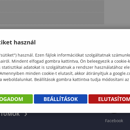
iket használ
"sütiket") használ. Ezen fájlok információkat szolgáltatnak számunk
sairól. Mindent elfogad gombra kattintva, Ön beleegyezik a cookie-
statisztikai adatokat is szolgáltatnak a rendszer használatához el
 Amennyiben minden cookie-t elutasít, akkor átirányítjuk a google.
 a weboldalunkat. Beállítások gombra kattintva tudja módosítani az
FOGADOM
BEÁLLÍTÁSOK
ELUTASÍTO
KÖNYV
TUMOK
Facebook