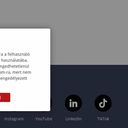
ra a felhasználó
k használatába,
engedhetetlenül
com-ra, mert nem
 engedélyezett
M
Instagram
YouTube
LinkedIn
TikTok