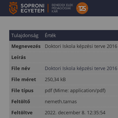
Tulajdonság
Érték
Megnevezés
Doktori Iskola képzési terve 201
Leírás
File név
Doktori Iskola képzési terve 201
File méret
250,34 kB
File típus
pdf (Mime: application/pdf)
Feltöltő
nemeth.tamas
Feltöltve
2022. december 8. 12:35:54