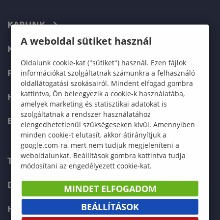
KARUNK
A weboldal sütiket használ
KÉPZÉSEK
Oldalunk cookie-kat ("sütiket") használ. Ezen fájlok
FELVÉTELIZŐKNEK
információkat szolgáltatnak számunkra a felhasználó
oldallátogatási szokásairól. Mindent elfogad gombra
kattintva, Ön beleegyezik a cookie-k használatába,
HALLGATÓKNAK
amelyek marketing és statisztikai adatokat is
szolgáltatnak a rendszer használatához
ERASMUS+
elengedhetetlenül szükségeseken kívül. Amennyiben
minden cookie-t elutasít, akkor átirányítjuk a
google.com-ra, mert nem tudjuk megjeleníteni a
weboldalunkat. Beállítások gombra kattintva tudja
TELEFONKÖNYV
módosítani az engedélyezett cookie-kat.
DOKUMENTUMOK
MINDET ELFOGADOM
BEÁLLÍTÁSOK
HÍREK