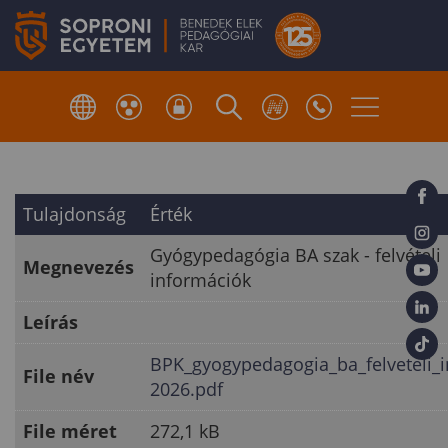
Tulajdonság
Érték
Gyógypedagógia BA szak - felvételi
Megnevezés
információk
Leírás
BPK_gyogypedagogia_ba_felveteli_
File név
2026.pdf
File méret
272,1 kB