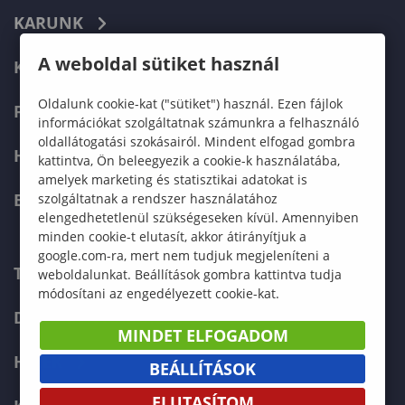
KARUNK
A weboldal sütiket használ
KÉPZÉSEK
Oldalunk cookie-kat ("sütiket") használ. Ezen fájlok
FELVÉTELIZŐKNEK
információkat szolgáltatnak számunkra a felhasználó
oldallátogatási szokásairól. Mindent elfogad gombra
HALLGATÓKNAK
kattintva, Ön beleegyezik a cookie-k használatába,
amelyek marketing és statisztikai adatokat is
ERASMUS+
szolgáltatnak a rendszer használatához
elengedhetetlenül szükségeseken kívül. Amennyiben
minden cookie-t elutasít, akkor átirányítjuk a
google.com-ra, mert nem tudjuk megjeleníteni a
TELEFONKÖNYV
weboldalunkat. Beállítások gombra kattintva tudja
módosítani az engedélyezett cookie-kat.
DOKUMENTUMOK
MINDET ELFOGADOM
HÍREK
BEÁLLÍTÁSOK
ELUTASÍTOM