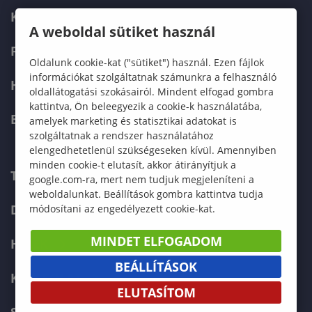
KÉPZÉSEK
A weboldal sütiket használ
FELVÉTELIZŐKNEK
Oldalunk cookie-kat ("sütiket") használ. Ezen fájlok
információkat szolgáltatnak számunkra a felhasználó
HALLGATÓKNAK
oldallátogatási szokásairól. Mindent elfogad gombra
kattintva, Ön beleegyezik a cookie-k használatába,
ERASMUS+
amelyek marketing és statisztikai adatokat is
szolgáltatnak a rendszer használatához
elengedhetetlenül szükségeseken kívül. Amennyiben
minden cookie-t elutasít, akkor átirányítjuk a
TELEFONKÖNYV
google.com-ra, mert nem tudjuk megjeleníteni a
weboldalunkat. Beállítások gombra kattintva tudja
DOKUMENTUMOK
módosítani az engedélyezett cookie-kat.
MINDET ELFOGADOM
HÍREK
BEÁLLÍTÁSOK
KAPCSOLAT
ELUTASÍTOM