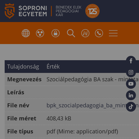
Tulajdonság
Érték
Megnevezés
Szociálpedagógia BA szak - mintata
Leírás
File név
bpk_szocialpedagogia_ba_mintatan
File méret
408,43 kB
File típus
pdf (Mime: application/pdf)