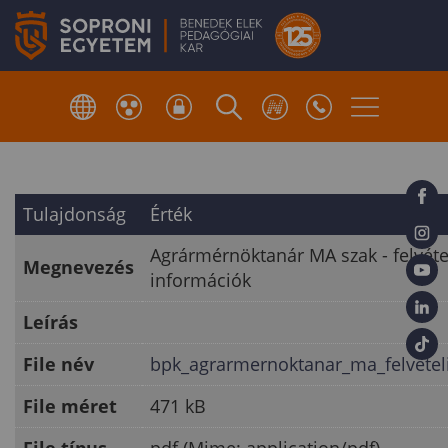
Tulajdonság
Érték
Agrármérnöktanár MA szak - felvéte
Megnevezés
információk
Leírás
File név
bpk_agrarmernoktanar_ma_felvetel
File méret
471 kB