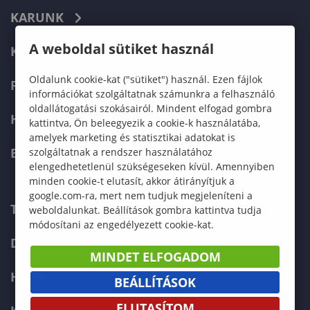
KARUNK
A weboldal sütiket használ
KÉPZÉSEK
Oldalunk cookie-kat ("sütiket") használ. Ezen fájlok
FELVÉTELIZŐKNEK
információkat szolgáltatnak számunkra a felhasználó
oldallátogatási szokásairól. Mindent elfogad gombra
HALLGATÓKNAK
kattintva, Ön beleegyezik a cookie-k használatába,
amelyek marketing és statisztikai adatokat is
ERASMUS+
szolgáltatnak a rendszer használatához
elengedhetetlenül szükségeseken kívül. Amennyiben
minden cookie-t elutasít, akkor átirányítjuk a
google.com-ra, mert nem tudjuk megjeleníteni a
TELEFONKÖNYV
weboldalunkat. Beállítások gombra kattintva tudja
módosítani az engedélyezett cookie-kat.
DOKUMENTUMOK
MINDET ELFOGADOM
HÍREK
BEÁLLÍTÁSOK
ELUTASÍTOM