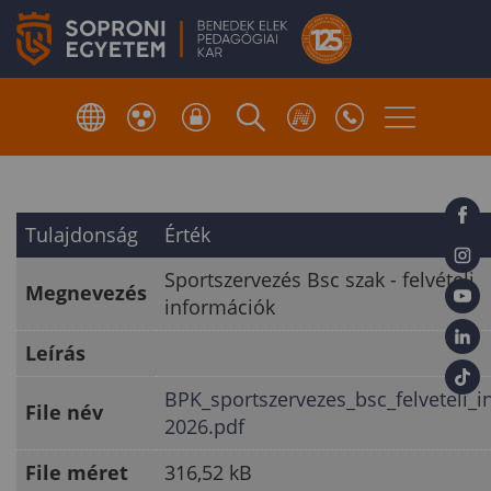
Tulajdonság
Érték
Sportszervezés Bsc szak - felvételi
Megnevezés
információk
Leírás
BPK_sportszervezes_bsc_felveteli_
File név
2026.pdf
File méret
316,52 kB