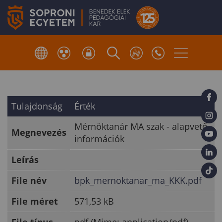
Tulajdonság
Érték
Mérnöktanár MA szak - alapvető
Megnevezés
információk
Leírás
File név
bpk_mernoktanar_ma_KKK.pdf
File méret
571,53 kB