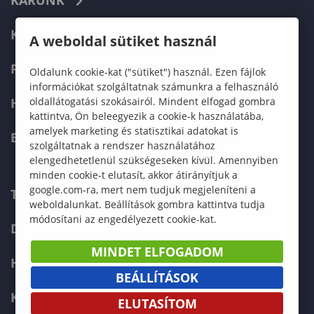
KARUNK
KÉPZÉSEK
A weboldal sütiket használ
FELVÉTELIZŐKNEK
Oldalunk cookie-kat ("sütiket") használ. Ezen fájlok
információkat szolgáltatnak számunkra a felhasználó
oldallátogatási szokásairól. Mindent elfogad gombra
HALLGATÓKNAK
kattintva, Ön beleegyezik a cookie-k használatába,
amelyek marketing és statisztikai adatokat is
ERASMUS+
szolgáltatnak a rendszer használatához
elengedhetetlenül szükségeseken kívül. Amennyiben
minden cookie-t elutasít, akkor átirányítjuk a
google.com-ra, mert nem tudjuk megjeleníteni a
TELEFONKÖNYV
weboldalunkat. Beállítások gombra kattintva tudja
módosítani az engedélyezett cookie-kat.
DOKUMENTUMOK
MINDET ELFOGADOM
HÍREK
BEÁLLÍTÁSOK
KAPCSOLAT
ELUTASÍTOM