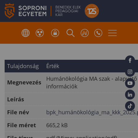
Tulajdonság
Érték
Humánökológia MA szak - alapvető
Megnevezés
információk
Leírás
File név
bpk_humánökológia_ma_kkk_2025.
File méret
665,2 kB