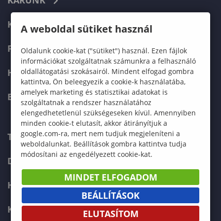
KARUNK
KÉPZÉSEK
A weboldal sütiket használ
FELVÉTELIZŐKNEK
Oldalunk cookie-kat ("sütiket") használ. Ezen fájlok
információkat szolgáltatnak számunkra a felhasználó
oldallátogatási szokásairól. Mindent elfogad gombra
HALLGATÓKNAK
kattintva, Ön beleegyezik a cookie-k használatába,
amelyek marketing és statisztikai adatokat is
ERASMUS+
szolgáltatnak a rendszer használatához
elengedhetetlenül szükségeseken kívül. Amennyiben
minden cookie-t elutasít, akkor átirányítjuk a
google.com-ra, mert nem tudjuk megjeleníteni a
TELEFONKÖNYV
weboldalunkat. Beállítások gombra kattintva tudja
módosítani az engedélyezett cookie-kat.
DOKUMENTUMOK
MINDET ELFOGADOM
HÍREK
BEÁLLÍTÁSOK
KAPCSOLAT
ELUTASÍTOM