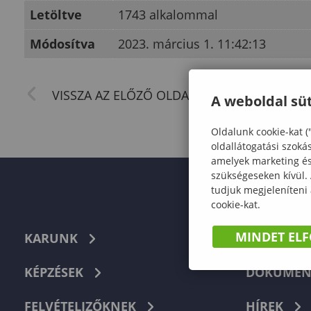
Letöltve
1743 alkalommal
Módosítva
2023. március 1. 11:42:13
A weboldal süt
Oldalunk cookie-kat (
oldallátogatási szoká
amelyek marketing és 
szükségeseken kívül.
tudjuk megjeleníteni
cookie-kat.
MINDET EL
KARUNK
TELEFON
KÉPZÉSEK
DOKUMEN
FELVÉTELIZŐKNEK
HÍREK