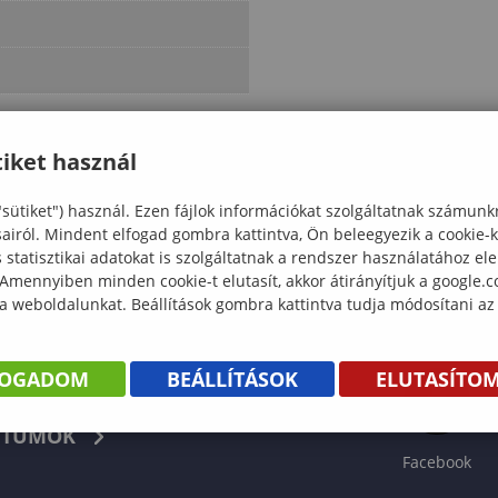
iket használ
"sütiket") használ. Ezen fájlok információkat szolgáltatnak számunk
sairól. Mindent elfogad gombra kattintva, Ön beleegyezik a cookie-
statisztikai adatokat is szolgáltatnak a rendszer használatához el
 Amennyiben minden cookie-t elutasít, akkor átirányítjuk a google.
 a weboldalunkat. Beállítások gombra kattintva tudja módosítani az
FOGADOM
BEÁLLÍTÁSOK
ELUTASÍTO
KÖNYV
TUMOK
Facebook