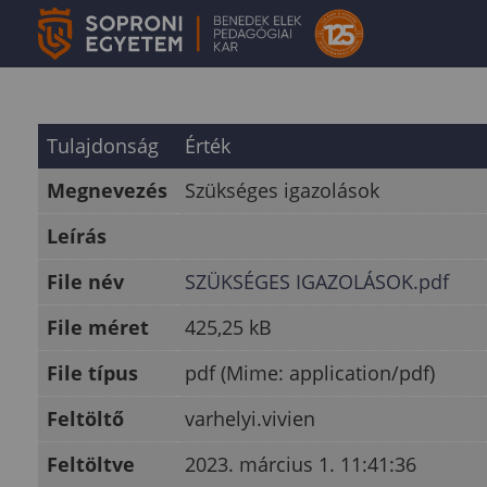
Tulajdonság
Érték
Megnevezés
Szükséges igazolások
Leírás
File név
SZÜKSÉGES IGAZOLÁSOK.pdf
File méret
425,25 kB
File típus
pdf (Mime: application/pdf)
Feltöltő
varhelyi.vivien
Feltöltve
2023. március 1. 11:41:36