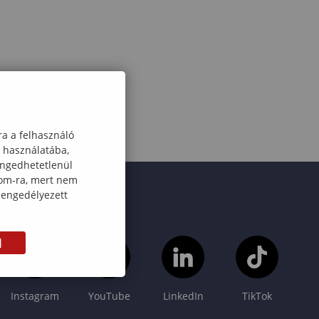
ra a felhasználó
k használatába,
engedhetetlenül
com-ra, mert nem
 engedélyezett
M
Instagram
YouTube
LinkedIn
TikTok