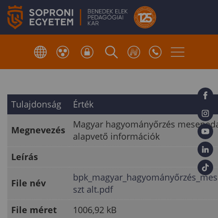
Tulajdonság
Érték
Magyar hagyományőrzés mesepedag
Megnevezés
alapvető információk
Leírás
bpk_magyar_hagyományőrzés_mes
File név
szt alt.pdf
File méret
1006,92 kB