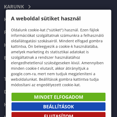
KARUNK
A weboldal sütiket használ
KÉPZÉSEK
Oldalunk cookie-kat ("sütiket") használ. Ezen fájlok
FELVÉTELIZŐKNEK
információkat szolgáltatnak számunkra a felhasználó
oldallátogatási szokásairól. Mindent elfogad gombra
HALLGATÓKNAK
kattintva, Ön beleegyezik a cookie-k használatába,
amelyek marketing és statisztikai adatokat is
ERASMUS+
szolgáltatnak a rendszer használatához
elengedhetetlenül szükségeseken kívül. Amennyiben
minden cookie-t elutasít, akkor átirányítjuk a
google.com-ra, mert nem tudjuk megjeleníteni a
TELEFONKÖNYV
weboldalunkat. Beállítások gombra kattintva tudja
módosítani az engedélyezett cookie-kat.
DOKUMENTUMOK
MINDET ELFOGADOM
HÍREK
BEÁLLÍTÁSOK
ELUTASÍTOM