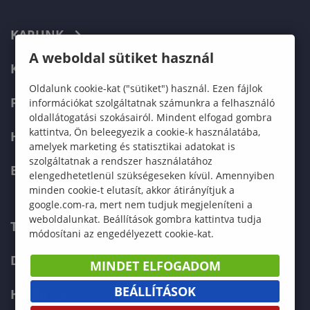
KARUNK
A weboldal sütiket használ
KÉPZÉSEK
Oldalunk cookie-kat ("sütiket") használ. Ezen fájlok
FELVÉTELIZŐKNEK
információkat szolgáltatnak számunkra a felhasználó
oldallátogatási szokásairól. Mindent elfogad gombra
kattintva, Ön beleegyezik a cookie-k használatába,
HALLGATÓKNAK
amelyek marketing és statisztikai adatokat is
szolgáltatnak a rendszer használatához
ERASMUS+
elengedhetetlenül szükségeseken kívül. Amennyiben
minden cookie-t elutasít, akkor átirányítjuk a
google.com-ra, mert nem tudjuk megjeleníteni a
weboldalunkat. Beállítások gombra kattintva tudja
TELEFONKÖNYV
módosítani az engedélyezett cookie-kat.
DOKUMENTUMOK
MINDET ELFOGADOM
BEÁLLÍTÁSOK
HÍREK