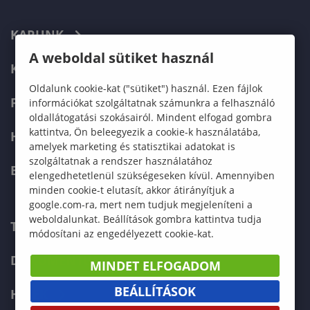
KARUNK
A weboldal sütiket használ
KÉPZÉSEK
Oldalunk cookie-kat ("sütiket") használ. Ezen fájlok
FELVÉTELIZŐKNEK
információkat szolgáltatnak számunkra a felhasználó
oldallátogatási szokásairól. Mindent elfogad gombra
kattintva, Ön beleegyezik a cookie-k használatába,
HALLGATÓKNAK
amelyek marketing és statisztikai adatokat is
szolgáltatnak a rendszer használatához
ERASMUS+
elengedhetetlenül szükségeseken kívül. Amennyiben
minden cookie-t elutasít, akkor átirányítjuk a
google.com-ra, mert nem tudjuk megjeleníteni a
weboldalunkat. Beállítások gombra kattintva tudja
TELEFONKÖNYV
módosítani az engedélyezett cookie-kat.
DOKUMENTUMOK
MINDET ELFOGADOM
BEÁLLÍTÁSOK
HÍREK