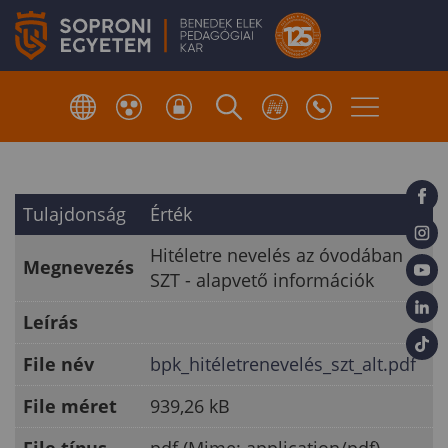
Tulajdonság
Érték
Hitéletre nevelés az óvodában
Megnevezés
SZT - alapvető információk
Leírás
File név
bpk_hitéletrenevelés_szt_alt.pdf
File méret
939,26 kB