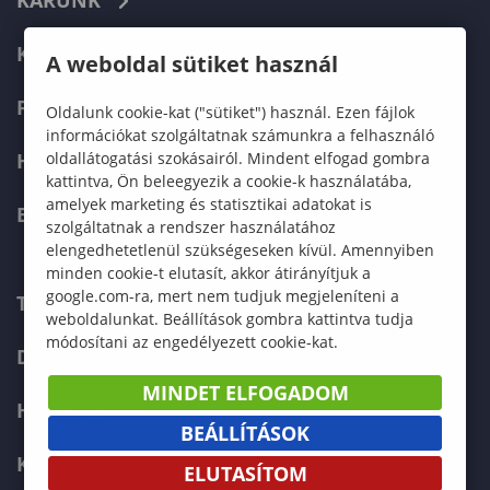
KARUNK
KÉPZÉSEK
A weboldal sütiket használ
FELVÉTELIZŐKNEK
Oldalunk cookie-kat ("sütiket") használ. Ezen fájlok
információkat szolgáltatnak számunkra a felhasználó
oldallátogatási szokásairól. Mindent elfogad gombra
HALLGATÓKNAK
kattintva, Ön beleegyezik a cookie-k használatába,
amelyek marketing és statisztikai adatokat is
ERASMUS+
szolgáltatnak a rendszer használatához
elengedhetetlenül szükségeseken kívül. Amennyiben
minden cookie-t elutasít, akkor átirányítjuk a
google.com-ra, mert nem tudjuk megjeleníteni a
TELEFONKÖNYV
weboldalunkat. Beállítások gombra kattintva tudja
módosítani az engedélyezett cookie-kat.
DOKUMENTUMOK
MINDET ELFOGADOM
HÍREK
BEÁLLÍTÁSOK
KAPCSOLAT
ELUTASÍTOM