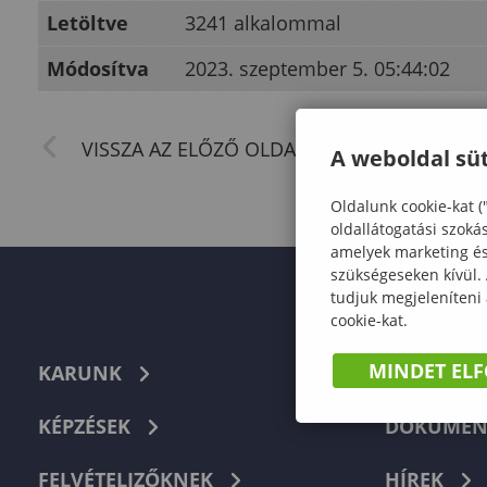
Letöltve
3241 alkalommal
Módosítva
2023. szeptember 5. 05:44:02
A weboldal süt
Oldalunk cookie-kat (
oldallátogatási szoká
amelyek marketing és 
szükségeseken kívül.
tudjuk megjeleníteni
cookie-kat.
MINDET EL
KARUNK
TELEFON
KÉPZÉSEK
DOKUMEN
FELVÉTELIZŐKNEK
HÍREK