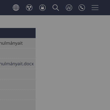
anulmányait
anulmányait.docx