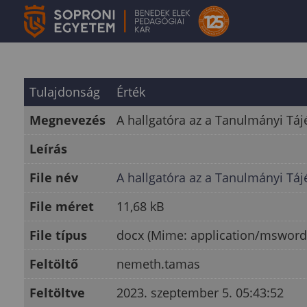
Tulajdonság
Érték
Megnevezés
A hallgatóra az a Tanulmányi Tá
Leírás
File név
A hallgatóra az a Tanulmányi Tá
File méret
11,68 kB
File típus
docx (Mime: application/msword
Feltöltő
nemeth.tamas
Feltöltve
2023. szeptember 5. 05:43:52