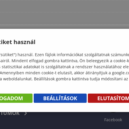
iket használ
"sütiket") használ. Ezen fájlok információkat szolgáltatnak számunk
sairól. Mindent elfogad gombra kattintva, Ön beleegyezik a cookie-
statisztikai adatokat is szolgáltatnak a rendszer használatához el
 Amennyiben minden cookie-t elutasít, akkor átirányítjuk a google.
 a weboldalunkat. Beállítások gombra kattintva tudja módosítani az
FOGADOM
BEÁLLÍTÁSOK
ELUTASÍTO
KÖNYV
TUMOK
Facebook