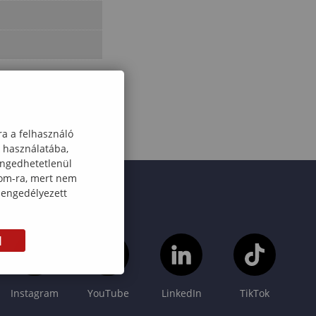
ra a felhasználó
k használatába,
engedhetetlenül
com-ra, mert nem
 engedélyezett
M
Instagram
YouTube
LinkedIn
TikTok