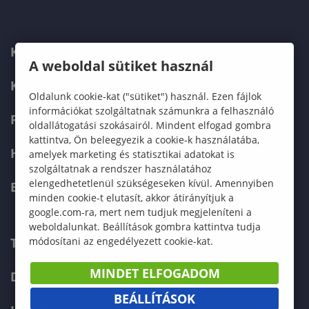
KARUNK
A weboldal sütiket használ
KÉPZÉSEK
Oldalunk cookie-kat ("sütiket") használ. Ezen fájlok
információkat szolgáltatnak számunkra a felhasználó
FELVÉTELIZŐKNEK
oldallátogatási szokásairól. Mindent elfogad gombra
kattintva, Ön beleegyezik a cookie-k használatába,
HALLGATÓKNAK
amelyek marketing és statisztikai adatokat is
szolgáltatnak a rendszer használatához
elengedhetetlenül szükségeseken kívül. Amennyiben
ERASMUS+
minden cookie-t elutasít, akkor átirányítjuk a
google.com-ra, mert nem tudjuk megjeleníteni a
weboldalunkat. Beállítások gombra kattintva tudja
TELEFONKÖNYV
módosítani az engedélyezett cookie-kat.
MINDET ELFOGADOM
DOKUMENTUMOK
BEÁLLÍTÁSOK