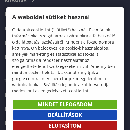
KARUNK
KÉPZÉSEK
A weboldal sütiket használ
FELVÉTELIZŐKNEK
Oldalunk cookie-kat ("sütiket") használ. Ezen fájlok
információkat szolgáltatnak számunkra a felhasználó
oldallátogatási szokásairól. Mindent elfogad gombra
HALLGATÓKNAK
kattintva, Ön beleegyezik a cookie-k használatába,
amelyek marketing és statisztikai adatokat is
ERASMUS+
szolgáltatnak a rendszer használatához
elengedhetetlenül szükségeseken kívül. Amennyiben
minden cookie-t elutasít, akkor átirányítjuk a
google.com-ra, mert nem tudjuk megjeleníteni a
TELEFONKÖNYV
weboldalunkat. Beállítások gombra kattintva tudja
módosítani az engedélyezett cookie-kat.
DOKUMENTUMOK
MINDET ELFOGADOM
HÍREK
BEÁLLÍTÁSOK
KAPCSOLAT
ELUTASÍTOM