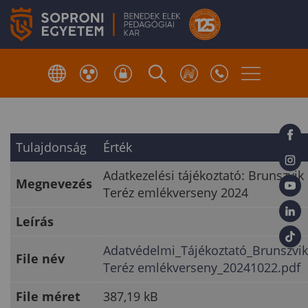
Tulajdonság
Érték
Adatkezelési tájékoztató: Brunszvik
Megnevezés
Teréz emlékverseny 2024
Leírás
Adatvédelmi_Tájékoztató_Brunszvik
File név
Teréz emlékverseny_20241022.pdf
File méret
387,19 kB