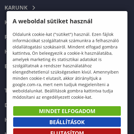
KARUNK
A weboldal sütiket használ
KÉPZÉSEK
Oldalunk cookie-kat ("sütiket") használ. Ezen fájlok
FELVÉTELIZŐKNEK
információkat szolgáltatnak számunkra a felhasználó
oldallátogatási szokásairól. Mindent elfogad gombra
HALLGATÓKNAK
kattintva, Ön beleegyezik a cookie-k használatába,
amelyek marketing és statisztikai adatokat is
ERASMUS+
szolgáltatnak a rendszer használatához
elengedhetetlenül szükségeseken kívül. Amennyiben
minden cookie-t elutasít, akkor átirányítjuk a
google.com-ra, mert nem tudjuk megjeleníteni a
TELEFONKÖNYV
weboldalunkat. Beállítások gombra kattintva tudja
módosítani az engedélyezett cookie-kat.
DOKUMENTUMOK
MINDET ELFOGADOM
HÍREK
BEÁLLÍTÁSOK
ELUTASÍTOM