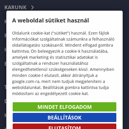
KARUNK
A weboldal sütiket használ
KÉPZÉSEK
Oldalunk cookie-kat ("sütiket") használ. Ezen fájlok
FELVÉTELIZŐKNEK
információkat szolgáltatnak számunkra a felhasználó
oldallátogatási szokásairól. Mindent elfogad gombra
HALLGATÓKNAK
kattintva, Ön beleegyezik a cookie-k használatába,
amelyek marketing és statisztikai adatokat is
ERASMUS+
szolgáltatnak a rendszer használatához
elengedhetetlenül szükségeseken kívül. Amennyiben
minden cookie-t elutasít, akkor átirányítjuk a
google.com-ra, mert nem tudjuk megjeleníteni a
TELEFONKÖNYV
weboldalunkat. Beállítások gombra kattintva tudja
módosítani az engedélyezett cookie-kat.
DOKUMENTUMOK
MINDET ELFOGADOM
HÍREK
BEÁLLÍTÁSOK
ELUTASÍTOM