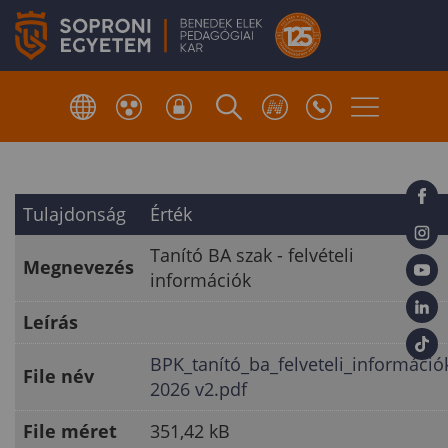
Tulajdonság
Érték
Tanító BA szak - felvételi
Megnevezés
információk
Leírás
BPK_tanító_ba_felveteli_információ
File név
2026 v2.pdf
File méret
351,42 kB