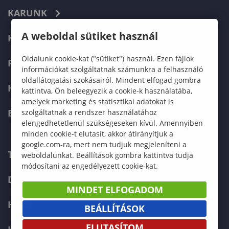
KARUNK
A weboldal sütiket használ
KÉPZÉSEK
Oldalunk cookie-kat ("sütiket") használ. Ezen fájlok
FELVÉTELIZŐKNEK
információkat szolgáltatnak számunkra a felhasználó
oldallátogatási szokásairól. Mindent elfogad gombra
HALLGATÓKNAK
kattintva, Ön beleegyezik a cookie-k használatába,
amelyek marketing és statisztikai adatokat is
ERASMUS+
szolgáltatnak a rendszer használatához
elengedhetetlenül szükségeseken kívül. Amennyiben
minden cookie-t elutasít, akkor átirányítjuk a
google.com-ra, mert nem tudjuk megjeleníteni a
TELEFONKÖNYV
weboldalunkat. Beállítások gombra kattintva tudja
módosítani az engedélyezett cookie-kat.
DOKUMENTUMOK
MINDET ELFOGADOM
HÍREK
BEÁLLÍTÁSOK
ELUTASÍTOM