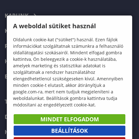
KARUNK
A weboldal sütiket használ
KÉPZÉSEK
Oldalunk cookie-kat ("sütiket") használ. Ezen fájlok
FELVÉTELIZŐKNEK
információkat szolgáltatnak számunkra a felhasználó
oldallátogatási szokásairól. Mindent elfogad gombra
kattintva, Ön beleegyezik a cookie-k használatába,
HALLGATÓKNAK
amelyek marketing és statisztikai adatokat is
szolgáltatnak a rendszer használatához
ERASMUS+
elengedhetetlenül szükségeseken kívül. Amennyiben
minden cookie-t elutasít, akkor átirányítjuk a
google.com-ra, mert nem tudjuk megjeleníteni a
weboldalunkat. Beállítások gombra kattintva tudja
TELEFONKÖNYV
módosítani az engedélyezett cookie-kat.
DOKUMENTUMOK
MINDET ELFOGADOM
BEÁLLÍTÁSOK
HÍREK