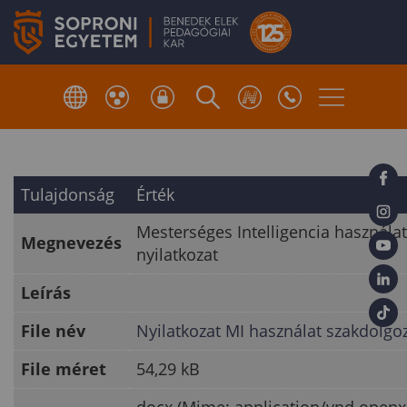
Tulajdonság
Érték
Mesterséges Intelligencia használat
Megnevezés
nyilatkozat
Leírás
File név
Nyilatkozat MI használat szakdolgo
File méret
54,29 kB