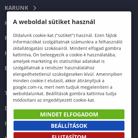
KARUNK
A weboldal sütiket használ
KÉPZÉSEK
Oldalunk cookie-kat ("sütiket") használ. Ezen fájlok
FELVÉTELIZŐKNEK
információkat szolgáltatnak számunkra a felhasználó
oldallátogatási szokásairól. Mindent elfogad gombra
HALLGATÓKNAK
kattintva, Ön beleegyezik a cookie-k használatába,
amelyek marketing és statisztikai adatokat is
ERASMUS+
szolgáltatnak a rendszer használatához
elengedhetetlenül szükségeseken kívül. Amennyiben
minden cookie-t elutasít, akkor átirányítjuk a
google.com-ra, mert nem tudjuk megjeleníteni a
TELEFONKÖNYV
weboldalunkat. Beállítások gombra kattintva tudja
módosítani az engedélyezett cookie-kat.
DOKUMENTUMOK
MINDET ELFOGADOM
HÍREK
BEÁLLÍTÁSOK
ELUTASÍTOM