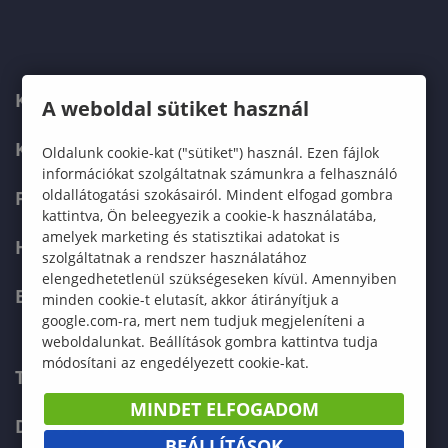
KARUNK
A weboldal sütiket használ
KÉPZÉSEK
Oldalunk cookie-kat ("sütiket") használ. Ezen fájlok
információkat szolgáltatnak számunkra a felhasználó
oldallátogatási szokásairól. Mindent elfogad gombra
FELVÉTELIZŐKNEK
kattintva, Ön beleegyezik a cookie-k használatába,
amelyek marketing és statisztikai adatokat is
HALLGATÓKNAK
szolgáltatnak a rendszer használatához
elengedhetetlenül szükségeseken kívül. Amennyiben
ERASMUS+
minden cookie-t elutasít, akkor átirányítjuk a
google.com-ra, mert nem tudjuk megjeleníteni a
weboldalunkat. Beállítások gombra kattintva tudja
módosítani az engedélyezett cookie-kat.
TELEFONKÖNYV
MINDET ELFOGADOM
DOKUMENTUMOK
BEÁLLÍTÁSOK