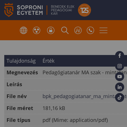
Tulajdonság
Érték
Megnevezés
Pedagógiatanár MA szak - mintatan
Leírás
File név
bpk_pedagogiatanar_ma_mintatant
File méret
181,16 kB
File típus
pdf (Mime: application/pdf)