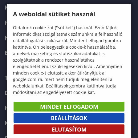
KÉPZÉSEK
A weboldal sütiket használ
FELVÉTELIZŐKNEK
Oldalunk cookie-kat ("sütiket") használ. Ezen fájlok
információkat szolgáltatnak számunkra a felhasználó
HALLGATÓKNAK
oldallátogatási szokásairól. Mindent elfogad gombra
kattintva, Ön beleegyezik a cookie-k használatába,
ERASMUS+
amelyek marketing és statisztikai adatokat is
szolgáltatnak a rendszer használatához
elengedhetetlenül szükségeseken kívül. Amennyiben
minden cookie-t elutasít, akkor átirányítjuk a
TELEFONKÖNYV
google.com-ra, mert nem tudjuk megjeleníteni a
weboldalunkat. Beállítások gombra kattintva tudja
DOKUMENTUMOK
módosítani az engedélyezett cookie-kat.
MINDET ELFOGADOM
HÍREK
BEÁLLÍTÁSOK
KAPCSOLAT
ELUTASÍTOM