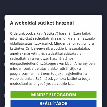
KARUNK
A weboldal sütiket használ
KÉPZÉSEK
Oldalunk cookie-kat ("sütiket") használ. Ezen fájlok
információkat szolgáltatnak számunkra a felhasználó
FELVÉTELIZŐKNEK
oldallátogatási szokásairól. Mindent elfogad gombra
kattintva, Ön beleegyezik a cookie-k használatába,
HALLGATÓKNAK
amelyek marketing és statisztikai adatokat is
szolgáltatnak a rendszer használatához
elengedhetetlenül szükségeseken kívül. Amennyiben
ERASMUS+
minden cookie-t elutasít, akkor átirányítjuk a
google.com-ra, mert nem tudjuk megjeleníteni a
weboldalunkat. Beállítások gombra kattintva tudja
TELEFONKÖNYV
módosítani az engedélyezett cookie-kat.
MINDET ELFOGADOM
DOKUMENTUMOK
BEÁLLÍTÁSOK