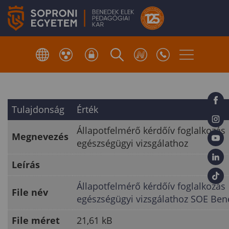
Tulajdonság
Érték
Állapotfelmérő kérdőív foglalkozás
Megnevezés
egészségügyi vizsgálathoz
Leírás
Állapotfelmérő kérdőív foglalkozás
File név
egészségügyi vizsgálathoz SOE Be
File méret
21,61 kB