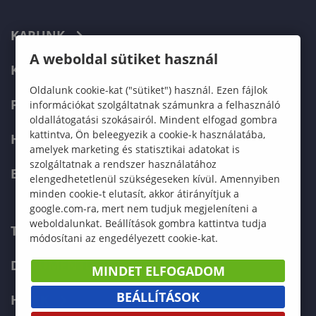
KARUNK
A weboldal sütiket használ
KÉPZÉSEK
Oldalunk cookie-kat ("sütiket") használ. Ezen fájlok
FELVÉTELIZŐKNEK
információkat szolgáltatnak számunkra a felhasználó
oldallátogatási szokásairól. Mindent elfogad gombra
kattintva, Ön beleegyezik a cookie-k használatába,
HALLGATÓKNAK
amelyek marketing és statisztikai adatokat is
szolgáltatnak a rendszer használatához
ERASMUS+
elengedhetetlenül szükségeseken kívül. Amennyiben
minden cookie-t elutasít, akkor átirányítjuk a
google.com-ra, mert nem tudjuk megjeleníteni a
weboldalunkat. Beállítások gombra kattintva tudja
TELEFONKÖNYV
módosítani az engedélyezett cookie-kat.
DOKUMENTUMOK
MINDET ELFOGADOM
BEÁLLÍTÁSOK
HÍREK