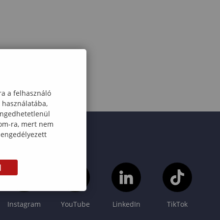
ra a felhasználó
k használatába,
engedhetetlenül
com-ra, mert nem
 engedélyezett
M
Instagram
YouTube
LinkedIn
TikTok