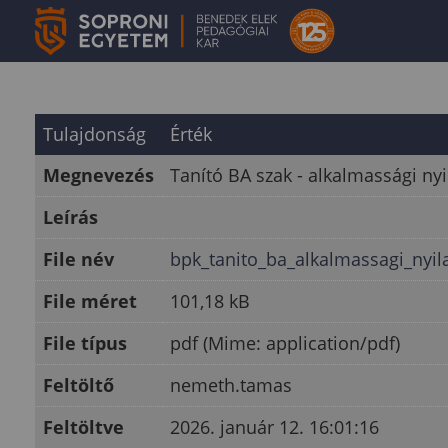
Tulajdonság
Érték
Megnevezés
Tanító BA szak - alkalmassági nyi
Leírás
File név
bpk_tanito_ba_alkalmassagi_nyil
File méret
101,18 kB
File típus
pdf (Mime: application/pdf)
Feltöltő
nemeth.tamas
Feltöltve
2026. január 12. 16:01:16