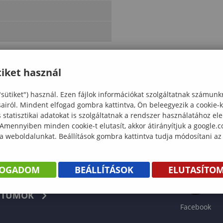
iket használ
"sütiket") használ. Ezen fájlok információkat szolgáltatnak számunk
sairól. Mindent elfogad gombra kattintva, Ön beleegyezik a cookie-
statisztikai adatokat is szolgáltatnak a rendszer használatához el
 Amennyiben minden cookie-t elutasít, akkor átirányítjuk a google.
 a weboldalunkat. Beállítások gombra kattintva tudja módosítani az
FOGADOM
BEÁLLÍTÁSOK
ELUTASÍTO
KÖNYV
TUMOK
Facebook