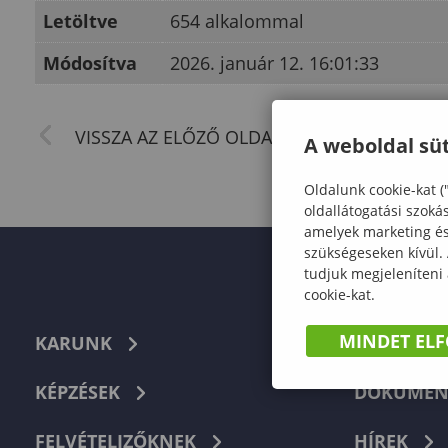
Letöltve
654 alkalommal
Módosítva
2026. január 12. 16:01:33
A weboldal süt
Oldalunk cookie-kat (
oldallátogatási szoká
amelyek marketing és 
szükségeseken kívül.
tudjuk megjeleníteni
cookie-kat.
MINDET EL
KARUNK
TELEFON
KÉPZÉSEK
DOKUMEN
FELVÉTELIZŐKNEK
HÍREK