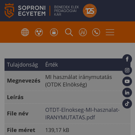
Tulajdonság
Érték
MI használat iránymutatás
Megnevezés
(OTDK Elnökség)
Leírás
OTDT-Elnokseg-MI-hasznalat-
File név
IRANYMUTATAS.pdf
File méret
139,17 kB