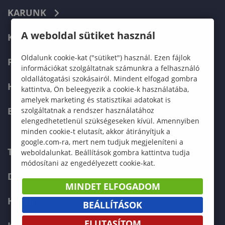
KARUNK
A weboldal sütiket használ
KÉPZÉSEK
Oldalunk cookie-kat ("sütiket") használ. Ezen fájlok
FELVÉTELIZŐKNEK
információkat szolgáltatnak számunkra a felhasználó
oldallátogatási szokásairól. Mindent elfogad gombra
HALLGATÓKNAK
kattintva, Ön beleegyezik a cookie-k használatába,
amelyek marketing és statisztikai adatokat is
ERASMUS+
szolgáltatnak a rendszer használatához
elengedhetetlenül szükségeseken kívül. Amennyiben
minden cookie-t elutasít, akkor átirányítjuk a
google.com-ra, mert nem tudjuk megjeleníteni a
TELEFONKÖNYV
weboldalunkat. Beállítások gombra kattintva tudja
módosítani az engedélyezett cookie-kat.
DOKUMENTUMOK
MINDET ELFOGADOM
HÍREK
BEÁLLÍTÁSOK
ELUTASÍTOM