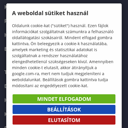
KÉPZÉSEK
A weboldal sütiket használ
FELVÉTELIZŐKNEK
Oldalunk cookie-kat ("sütiket") használ. Ezen fájlok
információkat szolgáltatnak számunkra a felhasználó
HALLGATÓKNAK
oldallátogatási szokásairól. Mindent elfogad gombra
kattintva, Ön beleegyezik a cookie-k használatába,
ERASMUS+
amelyek marketing és statisztikai adatokat is
szolgáltatnak a rendszer használatához
elengedhetetlenül szükségeseken kívül. Amennyiben
minden cookie-t elutasít, akkor átirányítjuk a
TELEFONKÖNYV
google.com-ra, mert nem tudjuk megjeleníteni a
weboldalunkat. Beállítások gombra kattintva tudja
DOKUMENTUMOK
módosítani az engedélyezett cookie-kat.
MINDET ELFOGADOM
HÍREK
BEÁLLÍTÁSOK
KAPCSOLAT
ELUTASÍTOM