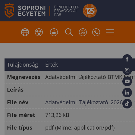
Tulajdonság
Érték
Megnevezés
Adatvédelmi tájékoztató BTMK konf
Leírás
File név
Adatvédelmi_Tájékoztató_2026_06_
File méret
713,26 kB
File típus
pdf (Mime: application/pdf)