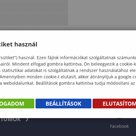
iket használ
"sütiket") használ. Ezen fájlok információkat szolgáltatnak számunk
sairól. Mindent elfogad gombra kattintva, Ön beleegyezik a cookie-
statisztikai adatokat is szolgáltatnak a rendszer használatához el
 Amennyiben minden cookie-t elutasít, akkor átirányítjuk a google.
 a weboldalunkat. Beállítások gombra kattintva tudja módosítani az
FOGADOM
BEÁLLÍTÁSOK
ELUTASÍTO
KÖNYV
TUMOK
Facebook