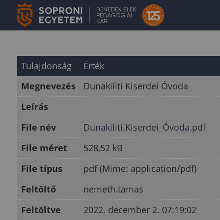
Tulajdonság
Érték
Megnevezés
Dunakiliti Kiserdei Óvoda
Leírás
File név
Dunakiliti.Kiserdei_Óvoda.pdf
File méret
528,52 kB
File típus
pdf (Mime: application/pdf)
Feltöltő
nemeth.tamas
Feltöltve
2022. december 2. 07:19:02