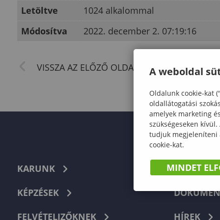
Letöltve
1024 alkalommal
Módosítva
2022. december 2. 07:19:16
A weboldal süt
Oldalunk cookie-kat (
oldallátogatási szoká
amelyek marketing és 
szükségeseken kívül.
tudjuk megjeleníteni
cookie-kat.
MINDET EL
KARUNK
TELEFON
KÉPZÉSEK
DOKUMEN
FELVÉTELIZŐKNEK
HÍREK