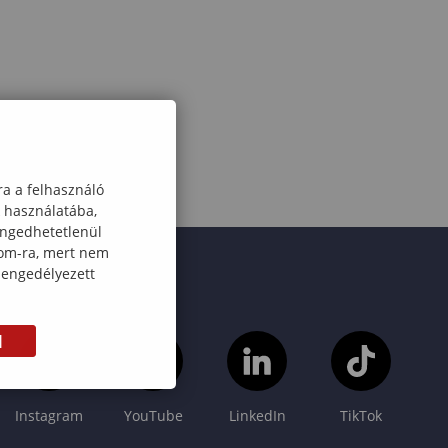
ra a felhasználó
k használatába,
engedhetetlenül
com-ra, mert nem
 engedélyezett
M
Instagram
YouTube
LinkedIn
TikTok