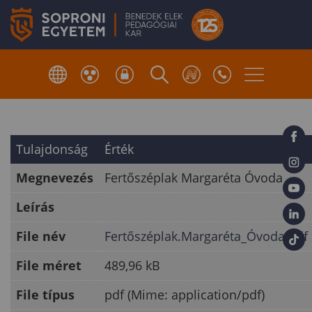
Tulajdonság
Érték
Megnevezés
Fertőszéplak Margaréta Óvoda
Leírás
File név
Fertőszéplak.Margaréta_Óvoda.pdf
File méret
489,96 kB
File típus
pdf (Mime: application/pdf)