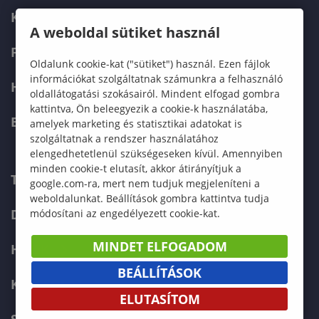
KÉPZÉSEK
A weboldal sütiket használ
FELVÉTELIZŐKNEK
Oldalunk cookie-kat ("sütiket") használ. Ezen fájlok
információkat szolgáltatnak számunkra a felhasználó
HALLGATÓKNAK
oldallátogatási szokásairól. Mindent elfogad gombra
kattintva, Ön beleegyezik a cookie-k használatába,
ERASMUS+
amelyek marketing és statisztikai adatokat is
szolgáltatnak a rendszer használatához
elengedhetetlenül szükségeseken kívül. Amennyiben
minden cookie-t elutasít, akkor átirányítjuk a
TELEFONKÖNYV
google.com-ra, mert nem tudjuk megjeleníteni a
weboldalunkat. Beállítások gombra kattintva tudja
DOKUMENTUMOK
módosítani az engedélyezett cookie-kat.
MINDET ELFOGADOM
HÍREK
BEÁLLÍTÁSOK
KAPCSOLAT
ELUTASÍTOM