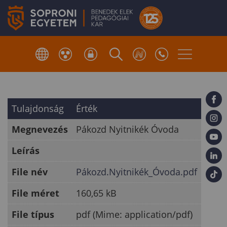
Tulajdonság
Érték
Megnevezés
Pákozd Nyitnikék Óvoda
Leírás
File név
Pákozd.Nyitnikék_Óvoda.pdf
File méret
160,65 kB
File típus
pdf (Mime: application/pdf)