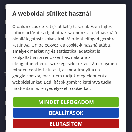
KÉPZÉSEK
A weboldal sütiket használ
FELVÉTELIZŐKNEK
Oldalunk cookie-kat ("sütiket") használ. Ezen fájlok
információkat szolgáltatnak számunkra a felhasználó
HALLGATÓKNAK
oldallátogatási szokásairól. Mindent elfogad gombra
kattintva, Ön beleegyezik a cookie-k használatába,
ERASMUS+
amelyek marketing és statisztikai adatokat is
szolgáltatnak a rendszer használatához
elengedhetetlenül szükségeseken kívül. Amennyiben
minden cookie-t elutasít, akkor átirányítjuk a
TELEFONKÖNYV
google.com-ra, mert nem tudjuk megjeleníteni a
weboldalunkat. Beállítások gombra kattintva tudja
DOKUMENTUMOK
módosítani az engedélyezett cookie-kat.
MINDET ELFOGADOM
HÍREK
BEÁLLÍTÁSOK
KAPCSOLAT
ELUTASÍTOM