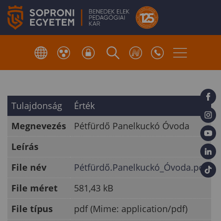
Tulajdonság
Érték
Megnevezés
Pétfürdő Panelkuckó Óvoda
Leírás
File név
Pétfürdő.Panelkuckó_Óvoda.pdf
File méret
581,43 kB
File típus
pdf (Mime: application/pdf)