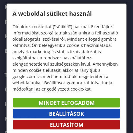
KÉPZÉSEK
A weboldal sütiket használ
FELVÉTELIZŐKNEK
Oldalunk cookie-kat ("sütiket") használ. Ezen fájlok
információkat szolgáltatnak számunkra a felhasználó
HALLGATÓKNAK
oldallátogatási szokásairól. Mindent elfogad gombra
kattintva, Ön beleegyezik a cookie-k használatába,
ERASMUS+
amelyek marketing és statisztikai adatokat is
szolgáltatnak a rendszer használatához
elengedhetetlenül szükségeseken kívül. Amennyiben
minden cookie-t elutasít, akkor átirányítjuk a
TELEFONKÖNYV
google.com-ra, mert nem tudjuk megjeleníteni a
weboldalunkat. Beállítások gombra kattintva tudja
DOKUMENTUMOK
módosítani az engedélyezett cookie-kat.
MINDET ELFOGADOM
HÍREK
BEÁLLÍTÁSOK
KAPCSOLAT
ELUTASÍTOM