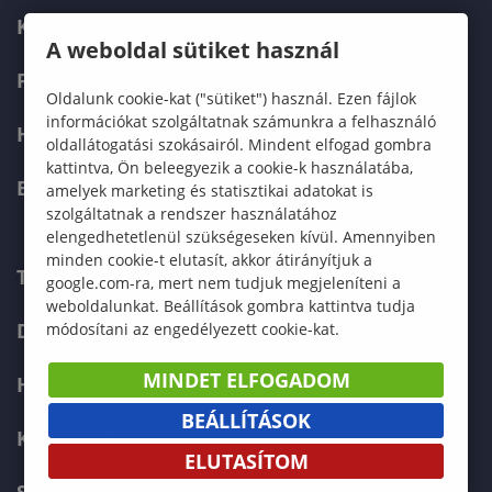
KÉPZÉSEK
A weboldal sütiket használ
FELVÉTELIZŐKNEK
Oldalunk cookie-kat ("sütiket") használ. Ezen fájlok
információkat szolgáltatnak számunkra a felhasználó
HALLGATÓKNAK
oldallátogatási szokásairól. Mindent elfogad gombra
kattintva, Ön beleegyezik a cookie-k használatába,
ERASMUS+
amelyek marketing és statisztikai adatokat is
szolgáltatnak a rendszer használatához
elengedhetetlenül szükségeseken kívül. Amennyiben
minden cookie-t elutasít, akkor átirányítjuk a
TELEFONKÖNYV
google.com-ra, mert nem tudjuk megjeleníteni a
weboldalunkat. Beállítások gombra kattintva tudja
DOKUMENTUMOK
módosítani az engedélyezett cookie-kat.
MINDET ELFOGADOM
HÍREK
BEÁLLÍTÁSOK
KAPCSOLAT
ELUTASÍTOM