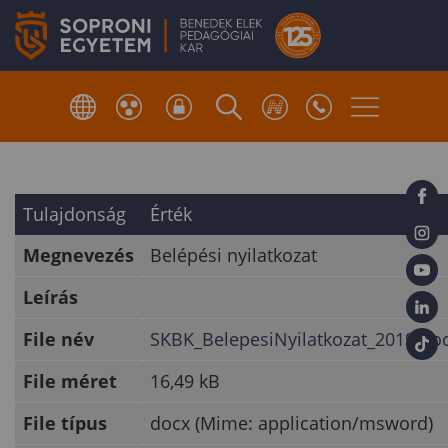
Tulajdonság
Érték
Megnevezés
Belépési nyilatkozat
Leírás
File név
SKBK_BelepesiNyilatkozat_2019.do
File méret
16,49 kB
File típus
docx (Mime: application/msword)