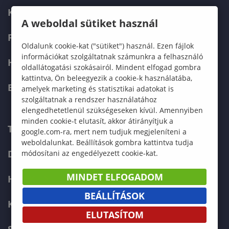
KÉPZÉSEK
A weboldal sütiket használ
FELVÉTELIZŐKNEK
Oldalunk cookie-kat ("sütiket") használ. Ezen fájlok
információkat szolgáltatnak számunkra a felhasználó
HALLGATÓKNAK
oldallátogatási szokásairól. Mindent elfogad gombra
kattintva, Ön beleegyezik a cookie-k használatába,
ERASMUS+
amelyek marketing és statisztikai adatokat is
szolgáltatnak a rendszer használatához
elengedhetetlenül szükségeseken kívül. Amennyiben
minden cookie-t elutasít, akkor átirányítjuk a
TELEFONKÖNYV
google.com-ra, mert nem tudjuk megjeleníteni a
weboldalunkat. Beállítások gombra kattintva tudja
DOKUMENTUMOK
módosítani az engedélyezett cookie-kat.
MINDET ELFOGADOM
HÍREK
BEÁLLÍTÁSOK
KAPCSOLAT
ELUTASÍTOM