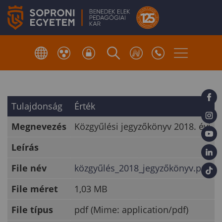
Tulajdonság
Érték
Megnevezés
Közgyűlési jegyzőkönyv 2018. évi
Leírás
File név
közgyűlés_2018_jegyzőkönyv.pdf
File méret
1,03 MB
File típus
pdf (Mime: application/pdf)