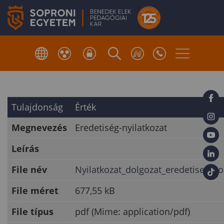
Tulajdonság
Érték
Megnevezés
Eredetiség-nyilatkozat
Leírás
File név
Nyilatkozat_dolgozat_eredetisegero
File méret
677,55 kB
File típus
pdf (Mime: application/pdf)