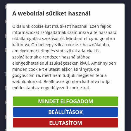
KÉPZÉSEK
A weboldal sütiket használ
FELVÉTELIZŐKNEK
Oldalunk cookie-kat ("sütiket") használ. Ezen fájlok
információkat szolgáltatnak számunkra a felhasználó
HALLGATÓKNAK
oldallátogatási szokásairól. Mindent elfogad gombra
kattintva, Ön beleegyezik a cookie-k használatába,
ERASMUS+
amelyek marketing és statisztikai adatokat is
szolgáltatnak a rendszer használatához
elengedhetetlenül szükségeseken kívül. Amennyiben
minden cookie-t elutasít, akkor átirányítjuk a
TELEFONKÖNYV
google.com-ra, mert nem tudjuk megjeleníteni a
weboldalunkat. Beállítások gombra kattintva tudja
DOKUMENTUMOK
módosítani az engedélyezett cookie-kat.
MINDET ELFOGADOM
HÍREK
BEÁLLÍTÁSOK
KAPCSOLAT
ELUTASÍTOM