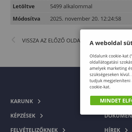
Letöltve
5499 alkalommal
Módosítva
2025. november 20. 12:24:58
A weboldal süt
Oldalunk cookie-kat (
oldallátogatási szoká
amelyek marketing és 
szükségeseken kívül.
tudjuk megjeleníteni
cookie-kat.
MINDET EL
KARUNK
TELEFON
KÉPZÉSEK
DOKUMEN
FELVÉTELIZŐKNEK
HÍREK