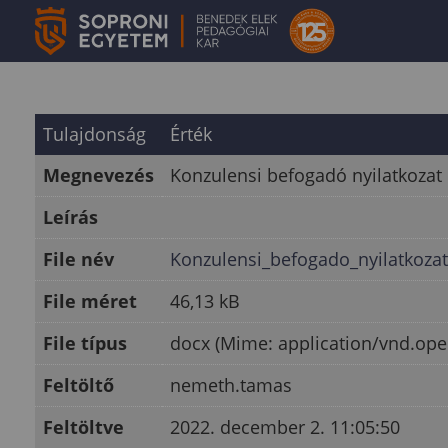
Tulajdonság
Érték
Megnevezés
Konzulensi befogadó nyilatkozat
Leírás
File név
Konzulensi_befogado_nyilatkoza
File méret
46,13 kB
File típus
docx (Mime: application/vnd.o
Feltöltő
nemeth.tamas
Feltöltve
2022. december 2. 11:05:50