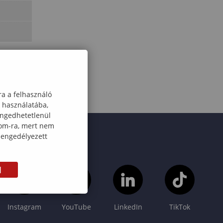
ra a felhasználó
k használatába,
engedhetetlenül
com-ra, mert nem
 engedélyezett
M
Instagram
YouTube
LinkedIn
TikTok