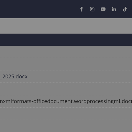
t_2025.docx
penxmlformats-officedocument.wordprocessingml.do