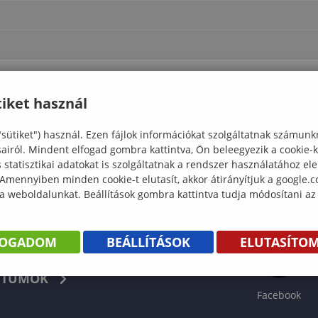
iket használ
"sütiket") használ. Ezen fájlok információkat szolgáltatnak számunk
sairól. Mindent elfogad gombra kattintva, Ön beleegyezik a cookie-
statisztikai adatokat is szolgáltatnak a rendszer használatához el
 Amennyiben minden cookie-t elutasít, akkor átirányítjuk a google.
 a weboldalunkat. Beállítások gombra kattintva tudja módosítani az
FOGADOM
BEÁLLÍTÁSOK
ELUTASÍTO
KÖNYV
TUMOK
Facebook