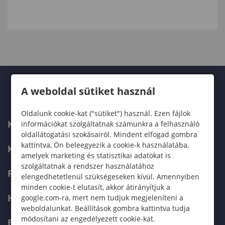
A weboldal sütiket használ
Oldalunk cookie-kat ("sütiket") használ. Ezen fájlok
KARUNK
információkat szolgáltatnak számunkra a felhasználó
oldallátogatási szokásairól. Mindent elfogad gombra
kattintva, Ön beleegyezik a cookie-k használatába,
KÉPZÉSEK
amelyek marketing és statisztikai adatokat is
szolgáltatnak a rendszer használatához
FELVÉTELIZŐKNEK
elengedhetetlenül szükségeseken kívül. Amennyiben
minden cookie-t elutasít, akkor átirányítjuk a
HALLGATÓKNAK
google.com-ra, mert nem tudjuk megjeleníteni a
weboldalunkat. Beállítások gombra kattintva tudja
módosítani az engedélyezett cookie-kat.
ERASMUS+