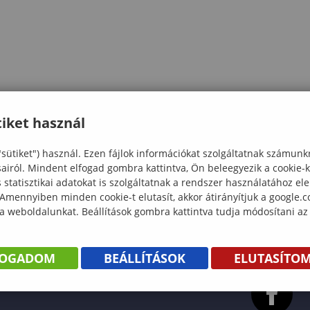
iket használ
"sütiket") használ. Ezen fájlok információkat szolgáltatnak számunk
sairól. Mindent elfogad gombra kattintva, Ön beleegyezik a cookie-
statisztikai adatokat is szolgáltatnak a rendszer használatához el
 Amennyiben minden cookie-t elutasít, akkor átirányítjuk a google.
 a weboldalunkat. Beállítások gombra kattintva tudja módosítani az
FOGADOM
BEÁLLÍTÁSOK
ELUTASÍTO
KÖNYV