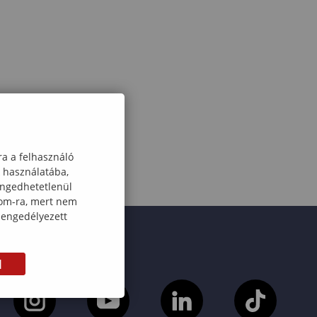
ra a felhasználó
k használatába,
engedhetetlenül
com-ra, mert nem
 engedélyezett
M