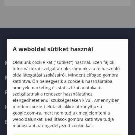
A weboldal sütiket használ
KARUNK
Oldalunk cookie-kat ("sütiket") használ. Ezen fájlok
információkat szolgáltatnak számunkra a felhasználó
oldallátogatási szokásairól. Mindent elfogad gombra
KÉPZÉSEK
kattintva, Ön beleegyezik a cookie-k használatába,
amelyek marketing és statisztikai adatokat is
FELVÉTELIZŐKNEK
szolgáltatnak a rendszer használatához
elengedhetetlenül szükségeseken kívül. Amennyiben
HALLGATÓKNAK
minden cookie-t elutasít, akkor átirányítjuk a
google.com-ra, mert nem tudjuk megjeleníteni a
weboldalunkat. Beállítások gombra kattintva tudja
ERASMUS+
módosítani az engedélyezett cookie-kat.