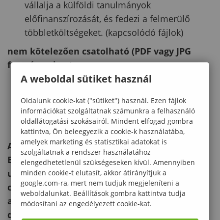
vállalja a külföldi tanulmányok
előfinanszírozását, és fedezi a felmerülő
többletköltségeket. (kapcsolódó fájlok)
nem kötelezően csatolható (PDF vagy JPG
formátumban):
A weboldal sütiket használ
bármilyen igazolás, amely a hallgató
tudományos vagy közösségi munkáját
Oldalunk cookie-kat ("sütiket") használ. Ezen fájlok
információkat szolgáltatnak számunkra a felhasználó
igazolja (HÖK, TDK, kiemelkedő sport- vagy
oldallátogatási szokásairól. Mindent elfogad gombra
művészeti tevékenység)
kattintva, Ön beleegyezik a cookie-k használatába,
amelyek marketing és statisztikai adatokat is
A pályázat benyújtásához szükséges az
szolgáltatnak a rendszer használatához
Erasmus+ online pályázati adatlap kitöltése
elengedhetetlenül szükségeseken kívül. Amennyiben
után visszaigazolásként a megadott email-
minden cookie-t elutasít, akkor átirányítjuk a
google.com-ra, mert nem tudjuk megjeleníteni a
címre érkező PDF fájl keltezése, aláírása alúl
weboldalunkat. Beállítások gombra kattintva tudja
a "Nyilatkozat" résznél. Az aláírt
módosítani az engedélyezett cookie-kat.
dokumentumot a következő email-címre kell