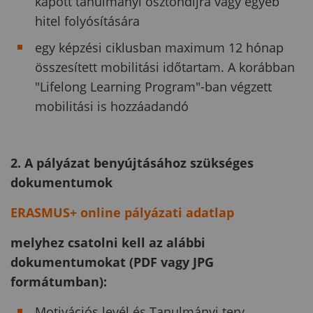
kapott tanulmányi ösztöndíjra vagy egyéb
hitel folyósítására
egy képzési ciklusban maximum 12 hónap
összesített mobilitási időtartam. A korábban
"Lifelong Learning Program"-ban végzett
mobilitási is hozzáadandó
2. A pályázat benyújtásához szükséges
dokumentumok
ERASMUS+ online pályázati adatlap
melyhez csatolni kell az alábbi
dokumentumokat (PDF vagy JPG
formátumban):
Motivációs levél és Tanulmányi terv