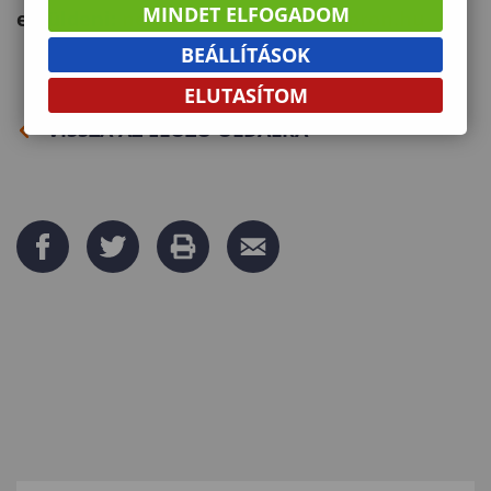
MINDET ELFOGADOM
elküldeni:
nemeth.tamas@uni-sopron.hu
BEÁLLÍTÁSOK
ELUTASÍTOM
VISSZA AZ ELŐZŐ OLDALRA