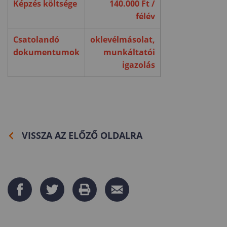
Képzés költsége
140.000 Ft /
félév
Csatolandó
oklevélmásolat,
dokumentumok
munkáltatói
igazolás
VISSZA AZ ELŐZŐ OLDALRA