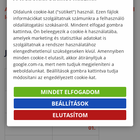
Az általános tájékoztató a kapcsolódó fájlok résznél
Oldalunk cookie-kat ("sütiket") használ. Ezen fájlok
letölthető.
információkat szolgáltatnak számunkra a felhasználó
oldallátogatási szokásairól. Mindent elfogad gombra
kattintva, Ön beleegyezik a cookie-k használatába,
amelyek marketing és statisztikai adatokat is
szolgáltatnak a rendszer használatához
Jelentkezési információk
elengedhetetlenül szükségeseken kívül. Amennyiben
minden cookie-t elutasít, akkor átirányítjuk a
google.com-ra, mert nem tudjuk megjeleníteni a
weboldalunkat. Beállítások gombra kattintva tudja
Jelentkezési
2026. augusztus
módosítani az engedélyezett cookie-kat.
határidő
25.
MINDET ELFOGADOM
Jelentkezés
Online
BEÁLLÍTÁSOK
módja
jelentkezés itt
ELUTASÍTOM
Képzés kezdete
2026. október
01.