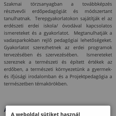
Szakmai törzsanyagban a továbbképzés
résztvevői erdőpedagógiát és módszertant
tanulhatnak. Terepgyakorlatokon sajátítják el az
erdészeti erdei iskola/ óvodával kapcsolatos
ismereteket és a gyakorlatot. Megtanulhatják a
vadasparkokban rejlő pedagógiai lehetőségeket.
Gyakorlatot szerezhetnek az erdei programok
tervezésében és szervezésében. Ismereteket
szereznek a természeti és épített értékek az
erdőben, a természeti környezetünk a gyermek-
és ifjúsági irodalomban és a Projektpedagógia a
természetben témakörökben.
Általános tájékoztató
A weboldal sütiket használ