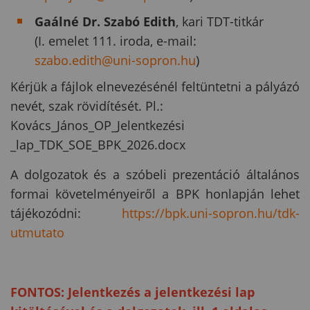
Gaálné Dr. Szabó Edith
, kari TDT-titkár
(I. emelet 111. iroda, e-mail:
szabo.edith@uni-sopron.hu
)
Kérjük a fájlok elnevezésénél feltüntetni a pályázó
nevét, szak rövidítését. Pl.:
Kovács_János_OP_Jelentkezési
_lap_TDK_SOE_BPK_2026.docx
A dolgozatok és a szóbeli prezentáció általános
formai követelményeiről a BPK honlapján lehet
tájékozódni:
https://bpk.uni-sopron.hu/tdk-
utmutato
FONTOS:
Jelentkezés a jelentkezési lap