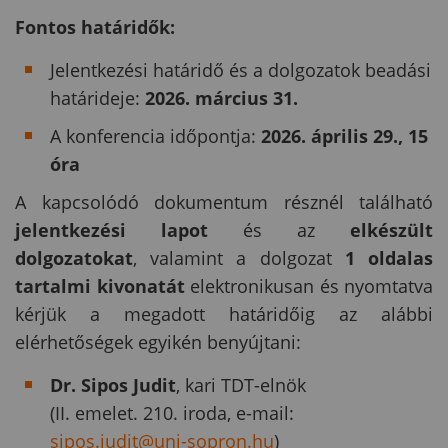
Fontos határidők:
Jelentkezési határidő és a dolgozatok beadási
határideje:
2026. március 31.
A konferencia időpontja:
2026.
április 29., 15
óra
A kapcsolódó dokumentum résznél található
jelentkezési lapot
és az
elkészült
dolgozatokat
, valamint a dolgozat
1 oldalas
tartalmi kivonatát
elektronikusan és nyomtatva
kérjük a megadott határidőig az alábbi
elérhetőségek egyikén benyújtani:
Dr. Sipos Judit
, kari TDT-elnök
(II. emelet. 210. iroda, e-mail:
sipos.judit@uni-sopron.hu
)