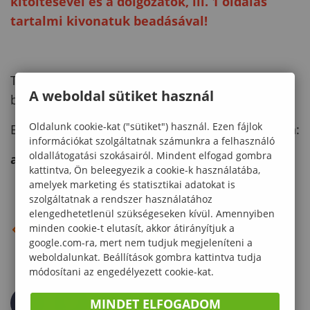
kitöltésével és a dolgozatok, ill. 1 oldalas
tartalmi kivonatuk beadásával!
További kérdés esetén forduljanak hozzánk
A weboldal sütiket használ
bizalommal!
Oldalunk cookie-kat ("sütiket") használ. Ezen fájlok
Eredményes felkészülést és sikeres munkát kíván:
információkat szolgáltatnak számunkra a felhasználó
oldallátogatási szokásairól. Mindent elfogad gombra
a Kar Tudományos Diákköri Tanácsa
kattintva, Ön beleegyezik a cookie-k használatába,
amelyek marketing és statisztikai adatokat is
szolgáltatnak a rendszer használatához
elengedhetetlenül szükségeseken kívül. Amennyiben
VISSZA AZ ELŐZŐ OLDALRA
minden cookie-t elutasít, akkor átirányítjuk a
google.com-ra, mert nem tudjuk megjeleníteni a
weboldalunkat. Beállítások gombra kattintva tudja
módosítani az engedélyezett cookie-kat.
MINDET ELFOGADOM