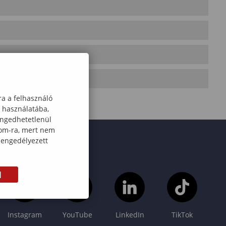
ra a felhasználó
k használatába,
engedhetetlenül
com-ra, mert nem
 engedélyezett
M
Instagram
YouTube
LinkedIn
TikTok