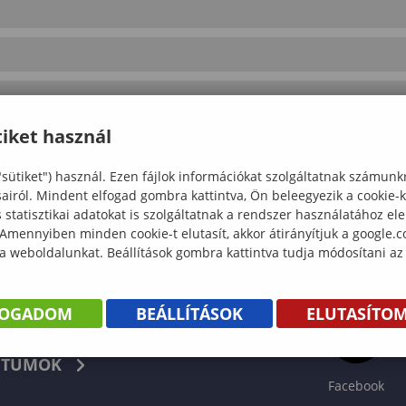
iket használ
"sütiket") használ. Ezen fájlok információkat szolgáltatnak számunk
sairól. Mindent elfogad gombra kattintva, Ön beleegyezik a cookie-
statisztikai adatokat is szolgáltatnak a rendszer használatához el
 Amennyiben minden cookie-t elutasít, akkor átirányítjuk a google.
 a weboldalunkat. Beállítások gombra kattintva tudja módosítani az
FOGADOM
BEÁLLÍTÁSOK
ELUTASÍTO
KÖNYV
TUMOK
Facebook