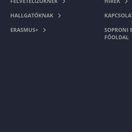
FELVÉTELIZŐKNEK
HÍREK
HALLGATÓKNAK
KAPCSOLA
ERASMUS+
SOPRONI 
FŐOLDAL