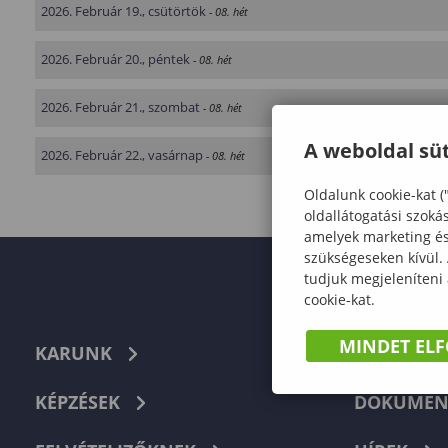
2026. Február 19., csütörtök
- 08. hét
2026. Február 20., péntek
- 08. hét
2026. Február 21., szombat
- 08. hét
A weboldal süt
2026. Február 22., vasárnap
- 08. hét
Oldalunk cookie-kat (
oldallátogatási szoká
amelyek marketing és 
szükségeseken kívül.
tudjuk megjeleníteni
cookie-kat.
MINDET EL
KARUNK
TELEFON
KÉPZÉSEK
DOKUMEN